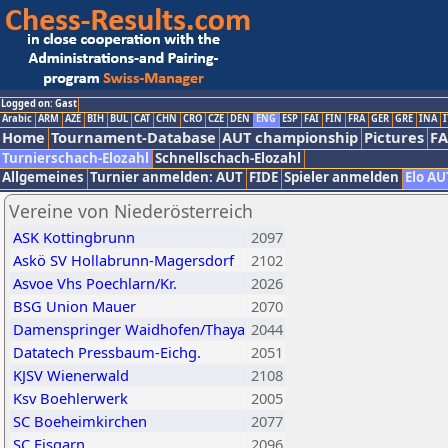
Logged on: Gast
Arabic
ARM
AZE
BIH
BUL
CAT
CHN
CRO
CZE
DEN
ENG
ESP
FAI
FIN
FRA
GER
GRE
INA
I
Home
Tournament-Database
AUT championship
Pictures
F
Turnierschach-Elozahl
Schnellschach-Elozahl
Allgemeines
Turnier anmelden: AUT
FIDE
Spieler anmelden
Elo AU
Vereine von Niederösterreich
ASK Kottingbrunn
2097
Askö SV Hollabrunn-Magersdorf
2102
Asvoe Vhs Poechlarn/Kr.
2026
BSG Union Mauer
2070
Damenspringer Waidhofen/Thaya
2044
Datatech Pressbaum-Eichg.
2051
KJSV Wienerwald
2108
Ksv Boehlerwerk
2005
SC Boeheimkirchen
2077
SC Eisgarn
2096