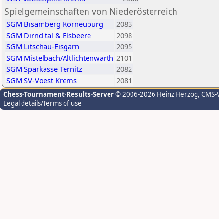
Spielgemeinschaften von Niederösterreich
SGM Bisamberg Korneuburg
2083
SGM Dirndltal & Elsbeere
2098
SGM Litschau-Eisgarn
2095
SGM Mistelbach/Altlichtenwarth
2101
SGM Sparkasse Ternitz
2082
SGM SV-Voest Krems
2081
Chess-Tournament-Results-Server
© 2006-2026 Heinz Herzog
, CMS-
Legal details/Terms of use