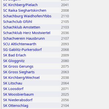
SC Kirchberg/Pielach
2041
SC Raika Sieghartskirchen
2008
Schachburg Waidhofen/Ybbs
2110
Schachclub Gföhl
2105
Schachklub Amstetten
2103
Schachklub Herz Mostviertel
2036
Schachverein Hausbrunn
2107
SCU Altlichtenwarth
2093
SG Gablitz-Purkersdorf
2068
SK Bad Erlach
2009
SK Gloggnitz
2080
SK Gross Gerungs
2075
SK Gross Siegharts
2063
SK Kirchberg/Wechsel
2038
SK Litschau
2064
SK Loosdorf
2071
SK Moosbierbaum
2025
SK Niederabsdorf
2056
SK Ottenschlag
2104