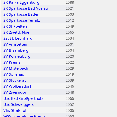
SK Raika Eggenburg
2088
SK Sparkasse Bad Vöslau
2021
SK Sparkasse Baden
2003
SK Sparkasse Ternitz
2012
SK St.Poelten
2049
SK Zwettl, Noe
2065
Sst St. Leonhard
2034
SV Amstetten
2001
SV Bisamberg
2004
SV Korneuburg
2020
SV Krems
2022
SV Mistelbach
2029
SV Sollenau
2019
SV Stockerau
2039
SV Wolkersdorf
2046
SV Zwerndorf
2048
Usc Bad Großpertholz
2066
Usc Schweiggers
2052
Vhs Straßhof
2006
WSV voestalpine Krems
2060