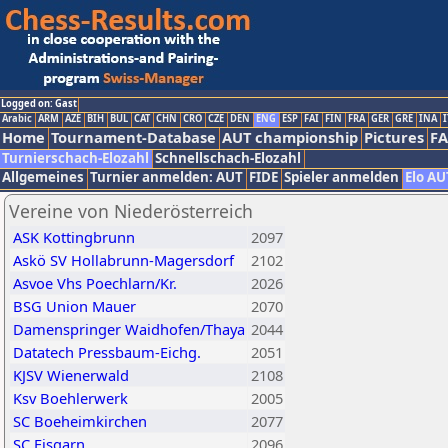
Logged on: Gast
Arabic
ARM
AZE
BIH
BUL
CAT
CHN
CRO
CZE
DEN
ENG
ESP
FAI
FIN
FRA
GER
GRE
INA
I
Home
Tournament-Database
AUT championship
Pictures
F
Turnierschach-Elozahl
Schnellschach-Elozahl
Allgemeines
Turnier anmelden: AUT
FIDE
Spieler anmelden
Elo AU
Vereine von Niederösterreich
ASK Kottingbrunn
2097
Askö SV Hollabrunn-Magersdorf
2102
Asvoe Vhs Poechlarn/Kr.
2026
BSG Union Mauer
2070
Damenspringer Waidhofen/Thaya
2044
Datatech Pressbaum-Eichg.
2051
KJSV Wienerwald
2108
Ksv Boehlerwerk
2005
SC Boeheimkirchen
2077
SC Eisgarn
2096