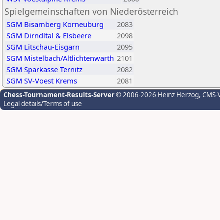
Spielgemeinschaften von Niederösterreich
SGM Bisamberg Korneuburg
2083
SGM Dirndltal & Elsbeere
2098
SGM Litschau-Eisgarn
2095
SGM Mistelbach/Altlichtenwarth
2101
SGM Sparkasse Ternitz
2082
SGM SV-Voest Krems
2081
Chess-Tournament-Results-Server
© 2006-2026 Heinz Herzog
, CMS-
Legal details/Terms of use