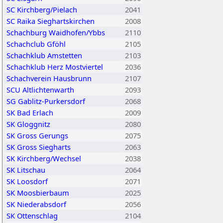
SC Kirchberg/Pielach
2041
SC Raika Sieghartskirchen
2008
Schachburg Waidhofen/Ybbs
2110
Schachclub Gföhl
2105
Schachklub Amstetten
2103
Schachklub Herz Mostviertel
2036
Schachverein Hausbrunn
2107
SCU Altlichtenwarth
2093
SG Gablitz-Purkersdorf
2068
SK Bad Erlach
2009
SK Gloggnitz
2080
SK Gross Gerungs
2075
SK Gross Siegharts
2063
SK Kirchberg/Wechsel
2038
SK Litschau
2064
SK Loosdorf
2071
SK Moosbierbaum
2025
SK Niederabsdorf
2056
SK Ottenschlag
2104