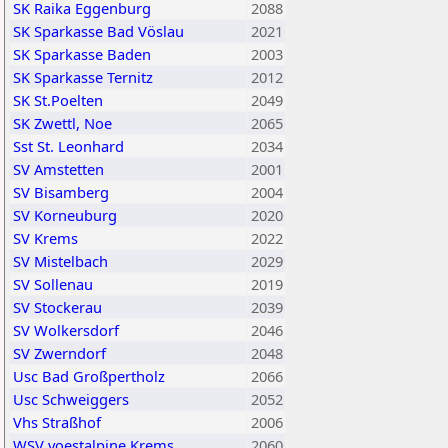
SK Raika Eggenburg
2088
SK Sparkasse Bad Vöslau
2021
SK Sparkasse Baden
2003
SK Sparkasse Ternitz
2012
SK St.Poelten
2049
SK Zwettl, Noe
2065
Sst St. Leonhard
2034
SV Amstetten
2001
SV Bisamberg
2004
SV Korneuburg
2020
SV Krems
2022
SV Mistelbach
2029
SV Sollenau
2019
SV Stockerau
2039
SV Wolkersdorf
2046
SV Zwerndorf
2048
Usc Bad Großpertholz
2066
Usc Schweiggers
2052
Vhs Straßhof
2006
WSV voestalpine Krems
2060