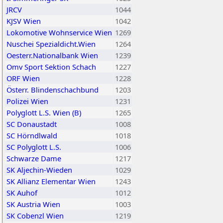
JRCV
1044
KJSV Wien
1042
Lokomotive Wohnservice Wien
1269
Nuschei Spezialdicht.Wien
1264
Oesterr.Nationalbank Wien
1239
Omv Sport Sektion Schach
1227
ORF Wien
1228
Österr. Blindenschachbund
1203
Polizei Wien
1231
Polyglott L.S. Wien (B)
1265
SC Donaustadt
1008
SC Hörndlwald
1018
SC Polyglott L.S.
1006
Schwarze Dame
1217
SK Aljechin-Wieden
1029
SK Allianz Elementar Wien
1243
SK Auhof
1012
SK Austria Wien
1003
SK Cobenzl Wien
1219