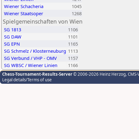
Wiener Schacheria
1045
Wiener Staatsoper
1268
Spielgemeinschaften von Wien
SG 1813
1106
SG DAW
1101
SG EPN
1165
SG Schmelz / Klosterneuburg
1113
SG Verbund / VHP - OMV
1157
SG WBSC / Wiener Linien
1166
Chess-Tournament-Results-Server
© 2006-2026 Heinz Herzog
, CMS-
Legal details/Terms of use