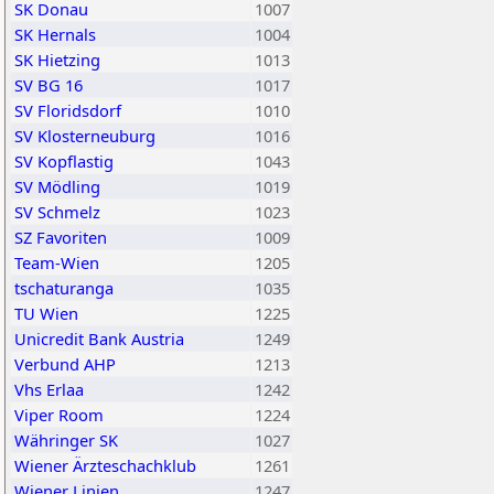
SK Donau
1007
SK Hernals
1004
SK Hietzing
1013
SV BG 16
1017
SV Floridsdorf
1010
SV Klosterneuburg
1016
SV Kopflastig
1043
SV Mödling
1019
SV Schmelz
1023
SZ Favoriten
1009
Team-Wien
1205
tschaturanga
1035
TU Wien
1225
Unicredit Bank Austria
1249
Verbund AHP
1213
Vhs Erlaa
1242
Viper Room
1224
Währinger SK
1027
Wiener Ärzteschachklub
1261
Wiener Linien
1247