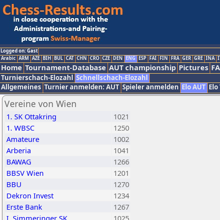
Logged on: Gast
Arabic
ARM
AZE
BIH
BUL
CAT
CHN
CRO
CZE
DEN
ENG
ESP
FAI
FIN
FRA
GER
GRE
INA
I
Home
Tournament-Database
AUT championship
Pictures
F
Turnierschach-Elozahl
Schnellschach-Elozahl
Allgemeines
Turnier anmelden: AUT
Spieler anmelden
Elo AUT
Elo
Vereine von Wien
1. SK Ottakring
1021
1. WBSC
1250
Amateure
1002
Arberia
1041
BAWAG
1266
BBSV Wien
1201
BBU
1270
Dekron Invest
1234
Erste Bank
1267
I. Simmeringer SK
1025