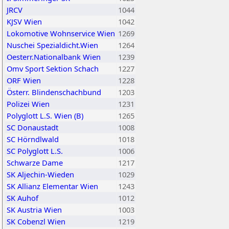
JRCV
1044
KJSV Wien
1042
Lokomotive Wohnservice Wien
1269
Nuschei Spezialdicht.Wien
1264
Oesterr.Nationalbank Wien
1239
Omv Sport Sektion Schach
1227
ORF Wien
1228
Österr. Blindenschachbund
1203
Polizei Wien
1231
Polyglott L.S. Wien (B)
1265
SC Donaustadt
1008
SC Hörndlwald
1018
SC Polyglott L.S.
1006
Schwarze Dame
1217
SK Aljechin-Wieden
1029
SK Allianz Elementar Wien
1243
SK Auhof
1012
SK Austria Wien
1003
SK Cobenzl Wien
1219