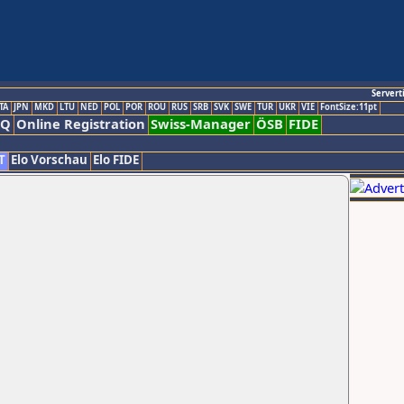
Servert
TA
JPN
MKD
LTU
NED
POL
POR
ROU
RUS
SRB
SVK
SWE
TUR
UKR
VIE
FontSize:11pt
AQ
Online Registration
Swiss-Manager
ÖSB
FIDE
T
Elo Vorschau
Elo FIDE