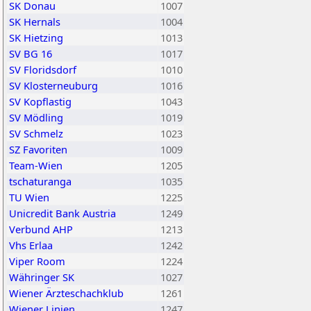
SK Donau
1007
SK Hernals
1004
SK Hietzing
1013
SV BG 16
1017
SV Floridsdorf
1010
SV Klosterneuburg
1016
SV Kopflastig
1043
SV Mödling
1019
SV Schmelz
1023
SZ Favoriten
1009
Team-Wien
1205
tschaturanga
1035
TU Wien
1225
Unicredit Bank Austria
1249
Verbund AHP
1213
Vhs Erlaa
1242
Viper Room
1224
Währinger SK
1027
Wiener Ärzteschachklub
1261
Wiener Linien
1247