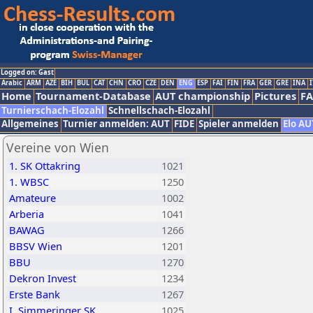
Logged on: Gast
Arabic
ARM
AZE
BIH
BUL
CAT
CHN
CRO
CZE
DEN
ENG
ESP
FAI
FIN
FRA
GER
GRE
INA
I
Home
Tournament-Database
AUT championship
Pictures
F
Turnierschach-Elozahl
Schnellschach-Elozahl
Allgemeines
Turnier anmelden: AUT
FIDE
Spieler anmelden
Elo AU
Vereine von Wien
1. SK Ottakring
1021
1. WBSC
1250
Amateure
1002
Arberia
1041
BAWAG
1266
BBSV Wien
1201
BBU
1270
Dekron Invest
1234
Erste Bank
1267
I. Simmeringer SK
1025