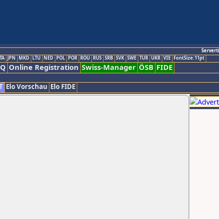
Servert
TA
JPN
MKD
LTU
NED
POL
POR
ROU
RUS
SRB
SVK
SWE
TUR
UKR
VIE
FontSize:11pt
AQ
Online Registration
Swiss-Manager
ÖSB
FIDE
T
Elo Vorschau
Elo FIDE