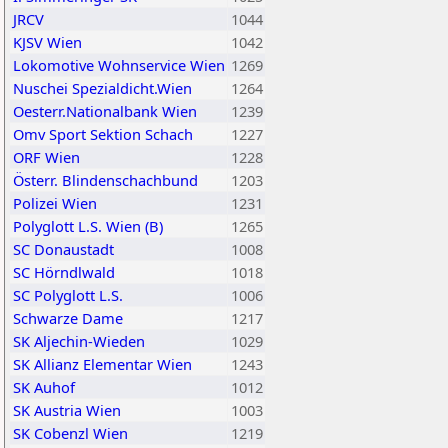
JRCV
1044
KJSV Wien
1042
Lokomotive Wohnservice Wien
1269
Nuschei Spezialdicht.Wien
1264
Oesterr.Nationalbank Wien
1239
Omv Sport Sektion Schach
1227
ORF Wien
1228
Österr. Blindenschachbund
1203
Polizei Wien
1231
Polyglott L.S. Wien (B)
1265
SC Donaustadt
1008
SC Hörndlwald
1018
SC Polyglott L.S.
1006
Schwarze Dame
1217
SK Aljechin-Wieden
1029
SK Allianz Elementar Wien
1243
SK Auhof
1012
SK Austria Wien
1003
SK Cobenzl Wien
1219