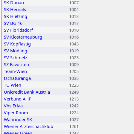
SK Donau
1007
SK Hernals
1004
SK Hietzing
1013
SV BG 16
1017
SV Floridsdorf
1010
SV Klosterneuburg
1016
SV Kopflastig
1043
SV Mödling
1019
SV Schmelz
1023
SZ Favoriten
1009
Team-Wien
1205
tschaturanga
1035
TU Wien
1225
Unicredit Bank Austria
1249
Verbund AHP
1213
Vhs Erlaa
1242
Viper Room
1224
Währinger SK
1027
Wiener Ärzteschachklub
1261
Wiener Linien
1247