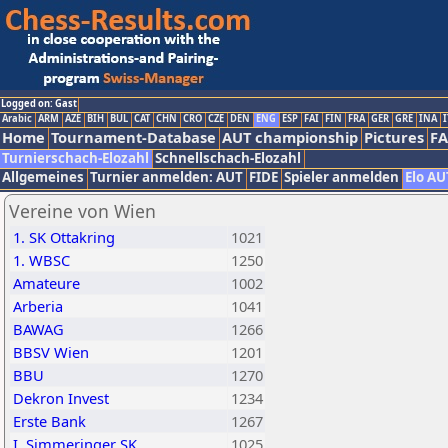
Logged on: Gast
Arabic
ARM
AZE
BIH
BUL
CAT
CHN
CRO
CZE
DEN
ENG
ESP
FAI
FIN
FRA
GER
GRE
INA
I
Home
Tournament-Database
AUT championship
Pictures
F
Turnierschach-Elozahl
Schnellschach-Elozahl
Allgemeines
Turnier anmelden: AUT
FIDE
Spieler anmelden
Elo AU
Vereine von Wien
1. SK Ottakring
1021
1. WBSC
1250
Amateure
1002
Arberia
1041
BAWAG
1266
BBSV Wien
1201
BBU
1270
Dekron Invest
1234
Erste Bank
1267
I. Simmeringer SK
1025