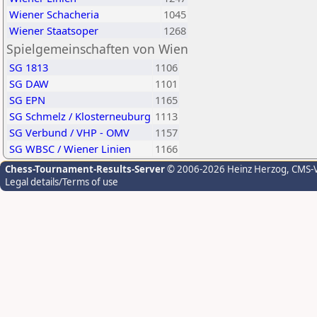
Wiener Schacheria
1045
Wiener Staatsoper
1268
Spielgemeinschaften von Wien
SG 1813
1106
SG DAW
1101
SG EPN
1165
SG Schmelz / Klosterneuburg
1113
SG Verbund / VHP - OMV
1157
SG WBSC / Wiener Linien
1166
Chess-Tournament-Results-Server
© 2006-2026 Heinz Herzog
, CMS-
Legal details/Terms of use