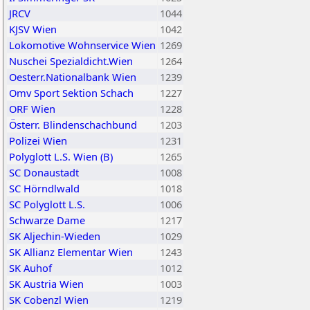
JRCV
1044
KJSV Wien
1042
Lokomotive Wohnservice Wien
1269
Nuschei Spezialdicht.Wien
1264
Oesterr.Nationalbank Wien
1239
Omv Sport Sektion Schach
1227
ORF Wien
1228
Österr. Blindenschachbund
1203
Polizei Wien
1231
Polyglott L.S. Wien (B)
1265
SC Donaustadt
1008
SC Hörndlwald
1018
SC Polyglott L.S.
1006
Schwarze Dame
1217
SK Aljechin-Wieden
1029
SK Allianz Elementar Wien
1243
SK Auhof
1012
SK Austria Wien
1003
SK Cobenzl Wien
1219