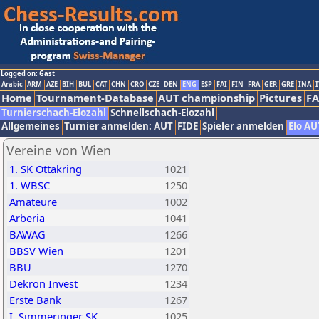
Logged on: Gast
Arabic
ARM
AZE
BIH
BUL
CAT
CHN
CRO
CZE
DEN
ENG
ESP
FAI
FIN
FRA
GER
GRE
INA
I
Home
Tournament-Database
AUT championship
Pictures
F
Turnierschach-Elozahl
Schnellschach-Elozahl
Allgemeines
Turnier anmelden: AUT
FIDE
Spieler anmelden
Elo AU
Vereine von Wien
1. SK Ottakring
1021
1. WBSC
1250
Amateure
1002
Arberia
1041
BAWAG
1266
BBSV Wien
1201
BBU
1270
Dekron Invest
1234
Erste Bank
1267
I. Simmeringer SK
1025