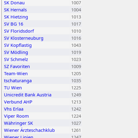
SK Donau
1007
SK Hernals
1004
SK Hietzing
1013
SV BG 16
1017
SV Floridsdorf
1010
SV Klosterneuburg
1016
SV Kopflastig
1043
SV Mödling
1019
SV Schmelz
1023
SZ Favoriten
1009
Team-Wien
1205
tschaturanga
1035
TU Wien
1225
Unicredit Bank Austria
1249
Verbund AHP
1213
Vhs Erlaa
1242
Viper Room
1224
Währinger SK
1027
Wiener Ärzteschachklub
1261
Wiener Linien
1247