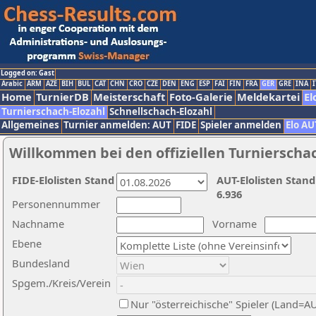
Logged on: Gast
Arabic
ARM
AZE
BIH
BUL
CAT
CHN
CRO
CZE
DEN
ENG
ESP
FAI
FIN
FRA
GER
GRE
INA
I
Home
TurnierDB
Meisterschaft
Foto-Galerie
Meldekartei
El
Turnierschach-Elozahl
Schnellschach-Elozahl
Allgemeines
Turnier anmelden: AUT
FIDE
Spieler anmelden
Elo AU
Willkommen bei den offiziellen Turnierscha
FIDE-Elolisten Stand
AUT-Elolisten Stand
6.936
Personennummer
Nachname
Vorname
Ebene
Bundesland
Spgem./Kreis/Verein
Nur "österreichische" Spieler (Land=A