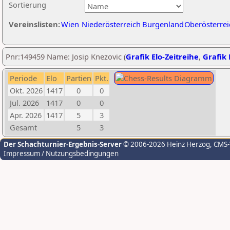
Sortierung
Vereinslisten:
Wien
Niederösterreich
Burgenland
Oberösterrei
Pnr:149459 Name: Josip Knezovic (
Grafik Elo-Zeitreihe
,
Grafik 
Periode
Elo
Partien
Pkt.
Okt. 2026
1417
0
0
Jul. 2026
1417
0
0
Apr. 2026
1417
5
3
Gesamt
5
3
Der Schachturnier-Ergebnis-Server
© 2006-2026 Heinz Herzog
, CMS
Impressum / Nutzungsbedingungen