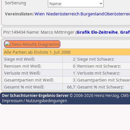
Sortierung
Vereinslisten:
Wien
Niederösterreich
Burgenland
Oberösterrei
Pnr:149434 Name: Marco Mittringer (
Grafik Elo-Zeitreihe
,
Graf
Alle Partien ab Eloliste 1. Juli 2006
Siege mit Weiß:
2
Siege mit Schwarz:
Remisen mit Weiß:
0
Remisen mit Schwarz:
Verluste mit Weiß:
1
Verluste mit Schwarz:
Gesamtpartien mit Weiß:
3
Gesamtpartien mit Schwar
Gesamt % mit Weiß:
66,7
Gesamt % mit Schwarz:
Der Schachturnier-Ergebnis-Server
© 2006-2026 Heinz Herzog
, CMS
Impressum / Nutzungsbedingungen