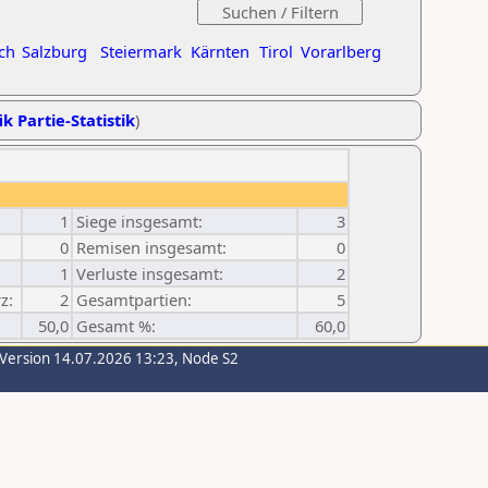
ch
Salzburg
Steiermark
Kärnten
Tirol
Vorarlberg
ik Partie-Statistik
)
1
Siege insgesamt:
3
0
Remisen insgesamt:
0
1
Verluste insgesamt:
2
z:
2
Gesamtpartien:
5
50,0
Gesamt %:
60,0
-Version 14.07.2026 13:23, Node S2