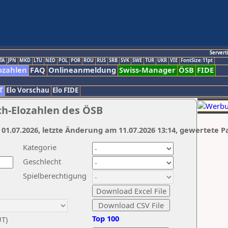
Servert
TA
JPN
MKD
LTU
NED
POL
POR
ROU
RUS
SRB
SVK
SWE
TUR
UKR
VIE
FontSize:11pt
ozahlen
FAQ
Onlineanmeldung
Swiss-Manager
ÖSB
FIDE
T
Elo Vorschau
Elo FIDE
ch-Elozahlen des ÖSB
 01.07.2026, letzte Änderung am 11.07.2026 13:14, gewertete P
Kategorie
Geschlecht
Spielberechtigung
Top 100
UT)