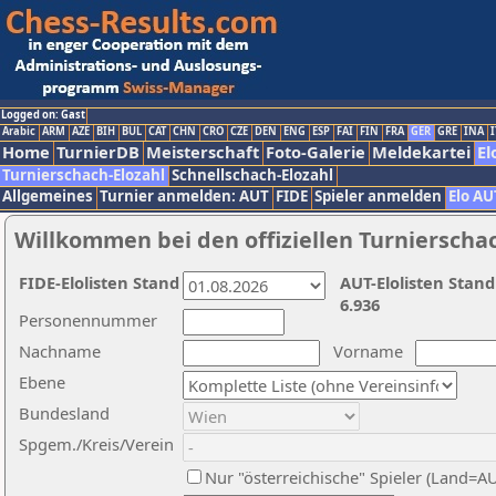
Logged on: Gast
Arabic
ARM
AZE
BIH
BUL
CAT
CHN
CRO
CZE
DEN
ENG
ESP
FAI
FIN
FRA
GER
GRE
INA
I
Home
TurnierDB
Meisterschaft
Foto-Galerie
Meldekartei
El
Turnierschach-Elozahl
Schnellschach-Elozahl
Allgemeines
Turnier anmelden: AUT
FIDE
Spieler anmelden
Elo AU
Willkommen bei den offiziellen Turnierscha
FIDE-Elolisten Stand
AUT-Elolisten Stand
6.936
Personennummer
Nachname
Vorname
Ebene
Bundesland
Spgem./Kreis/Verein
Nur "österreichische" Spieler (Land=A