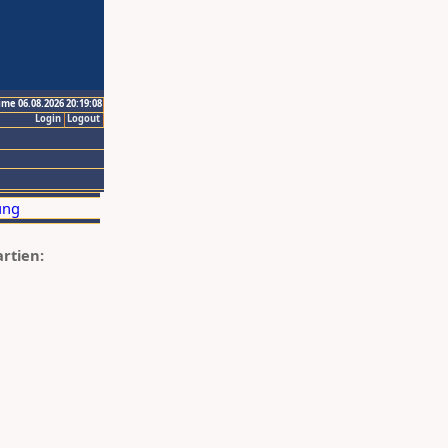
ime 06.08.2026 20:19:08
Login
Logout
artien: