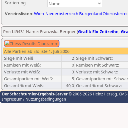
Sortierung
Vereinslisten:
Wien
Niederösterreich
Burgenland
Oberösterrei
Pnr:149431 Name: Franziska Bergner (
Grafik Elo-Zeitreihe
,
Gra
Alle Partien ab Eloliste 1. Juli 2006
Siege mit Weiß:
2
Siege mit Schwarz:
Remisen mit Weiß:
0
Remisen mit Schwarz:
Verluste mit Weiß:
3
Verluste mit Schwarz:
Gesamtpartien mit Weiß:
5
Gesamtpartien mit Schwar
Gesamt % mit Weiß:
40,0
Gesamt % mit Schwarz:
Der Schachturnier-Ergebnis-Server
© 2006-2026 Heinz Herzog
, CMS
Impressum / Nutzungsbedingungen