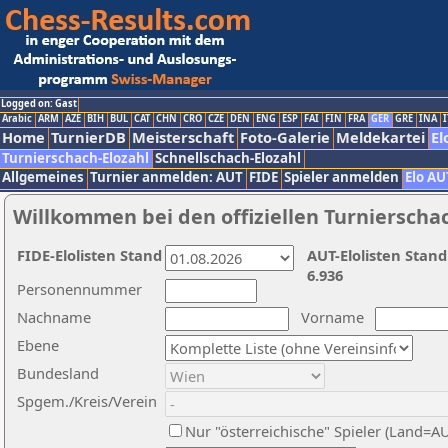
Logged on: Gast
Arabic
ARM
AZE
BIH
BUL
CAT
CHN
CRO
CZE
DEN
ENG
ESP
FAI
FIN
FRA
GER
GRE
INA
I
Home
TurnierDB
Meisterschaft
Foto-Galerie
Meldekartei
El
Turnierschach-Elozahl
Schnellschach-Elozahl
Allgemeines
Turnier anmelden: AUT
FIDE
Spieler anmelden
Elo AU
Willkommen bei den offiziellen Turnierscha
FIDE-Elolisten Stand
AUT-Elolisten Stand
6.936
Personennummer
Nachname
Vorname
Ebene
Bundesland
Spgem./Kreis/Verein
Nur "österreichische" Spieler (Land=A