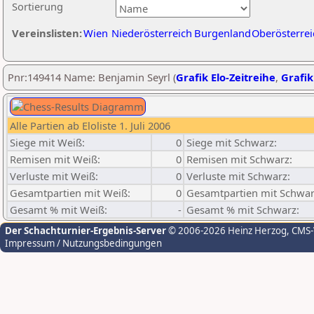
Sortierung
Vereinslisten:
Wien
Niederösterreich
Burgenland
Oberösterrei
Pnr:149414 Name: Benjamin Seyrl (
Grafik Elo-Zeitreihe
,
Grafik
Alle Partien ab Eloliste 1. Juli 2006
Siege mit Weiß:
0
Siege mit Schwarz:
Remisen mit Weiß:
0
Remisen mit Schwarz:
Verluste mit Weiß:
0
Verluste mit Schwarz:
Gesamtpartien mit Weiß:
0
Gesamtpartien mit Schwar
Gesamt % mit Weiß:
-
Gesamt % mit Schwarz:
Der Schachturnier-Ergebnis-Server
© 2006-2026 Heinz Herzog
, CMS
Impressum / Nutzungsbedingungen