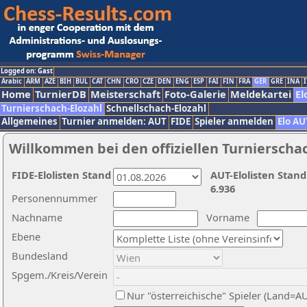
Logged on: Gast
Arabic
ARM
AZE
BIH
BUL
CAT
CHN
CRO
CZE
DEN
ENG
ESP
FAI
FIN
FRA
GER
GRE
INA
I
Home
TurnierDB
Meisterschaft
Foto-Galerie
Meldekartei
El
Turnierschach-Elozahl
Schnellschach-Elozahl
Allgemeines
Turnier anmelden: AUT
FIDE
Spieler anmelden
Elo AU
Willkommen bei den offiziellen Turnierscha
FIDE-Elolisten Stand
AUT-Elolisten Stand
6.936
Personennummer
Nachname
Vorname
Ebene
Bundesland
Spgem./Kreis/Verein
Nur "österreichische" Spieler (Land=A