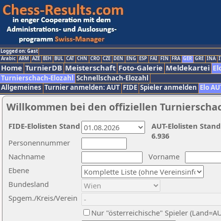
Logged on: Gast
Arabic
ARM
AZE
BIH
BUL
CAT
CHN
CRO
CZE
DEN
ENG
ESP
FAI
FIN
FRA
GER
GRE
INA
I
Home
TurnierDB
Meisterschaft
Foto-Galerie
Meldekartei
El
Turnierschach-Elozahl
Schnellschach-Elozahl
Allgemeines
Turnier anmelden: AUT
FIDE
Spieler anmelden
Elo AU
Willkommen bei den offiziellen Turnierscha
FIDE-Elolisten Stand
AUT-Elolisten Stand
6.936
Personennummer
Nachname
Vorname
Ebene
Bundesland
Spgem./Kreis/Verein
Nur "österreichische" Spieler (Land=A