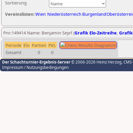
Sortierung
Vereinslisten:
Wien
Niederösterreich
Burgenland
Oberösterrei
Pnr:149414 Name: Benjamin Seyrl (
Grafik Elo-Zeitreihe
,
Grafik
Periode
Elo
Partien
Pkt.
Gesamt
0
0
Der Schachturnier-Ergebnis-Server
© 2006-2026 Heinz Herzog
, CMS
Impressum / Nutzungsbedingungen