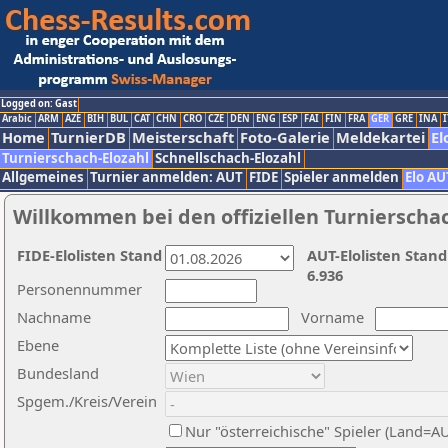
Logged on: Gast
Arabic
ARM
AZE
BIH
BUL
CAT
CHN
CRO
CZE
DEN
ENG
ESP
FAI
FIN
FRA
GER
GRE
INA
I
Home
TurnierDB
Meisterschaft
Foto-Galerie
Meldekartei
El
Turnierschach-Elozahl
Schnellschach-Elozahl
Allgemeines
Turnier anmelden: AUT
FIDE
Spieler anmelden
Elo AU
Willkommen bei den offiziellen Turnierscha
FIDE-Elolisten Stand
AUT-Elolisten Stand
6.936
Personennummer
Nachname
Vorname
Ebene
Bundesland
Spgem./Kreis/Verein
Nur "österreichische" Spieler (Land=A