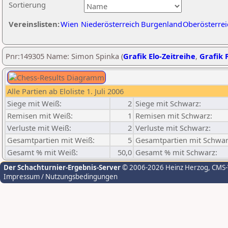
Sortierung
Vereinslisten:
Wien
Niederösterreich
Burgenland
Oberösterrei
Pnr:149305 Name: Simon Spinka (
Grafik Elo-Zeitreihe
,
Grafik P
Alle Partien ab Eloliste 1. Juli 2006
Siege mit Weiß:
2
Siege mit Schwarz:
Remisen mit Weiß:
1
Remisen mit Schwarz:
Verluste mit Weiß:
2
Verluste mit Schwarz:
Gesamtpartien mit Weiß:
5
Gesamtpartien mit Schwar
Gesamt % mit Weiß:
50,0
Gesamt % mit Schwarz:
Der Schachturnier-Ergebnis-Server
© 2006-2026 Heinz Herzog
, CMS
Impressum / Nutzungsbedingungen