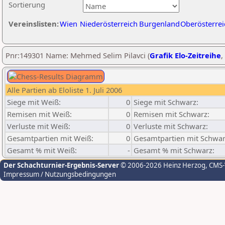
Sortierung
Vereinslisten:
Wien
Niederösterreich
Burgenland
Oberösterrei
Pnr:149301 Name: Mehmed Selim Pilavci (
Grafik Elo-Zeitreihe
,
Alle Partien ab Eloliste 1. Juli 2006
Siege mit Weiß:
0
Siege mit Schwarz:
Remisen mit Weiß:
0
Remisen mit Schwarz:
Verluste mit Weiß:
0
Verluste mit Schwarz:
Gesamtpartien mit Weiß:
0
Gesamtpartien mit Schwar
Gesamt % mit Weiß:
-
Gesamt % mit Schwarz:
Der Schachturnier-Ergebnis-Server
© 2006-2026 Heinz Herzog
, CMS
Impressum / Nutzungsbedingungen