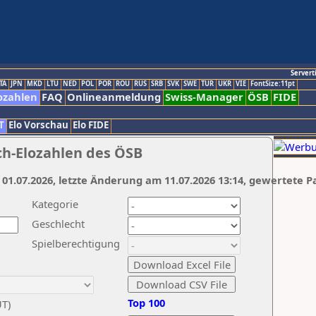
Servert
TA
JPN
MKD
LTU
NED
POL
POR
ROU
RUS
SRB
SVK
SWE
TUR
UKR
VIE
FontSize:11pt
ozahlen
FAQ
Onlineanmeldung
Swiss-Manager
ÖSB
FIDE
T
Elo Vorschau
Elo FIDE
ch-Elozahlen des ÖSB
 01.07.2026, letzte Änderung am 11.07.2026 13:14, gewertete P
Kategorie
Geschlecht
Spielberechtigung
Top 100
UT)