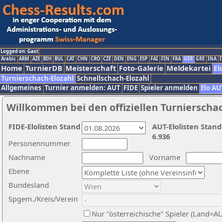
Logged on: Gast
Arabic
ARM
AZE
BIH
BUL
CAT
CHN
CRO
CZE
DEN
ENG
ESP
FAI
FIN
FRA
GER
GRE
INA
I
Home
TurnierDB
Meisterschaft
Foto-Galerie
Meldekartei
El
Turnierschach-Elozahl
Schnellschach-Elozahl
Allgemeines
Turnier anmelden: AUT
FIDE
Spieler anmelden
Elo AU
Willkommen bei den offiziellen Turnierscha
FIDE-Elolisten Stand
AUT-Elolisten Stand
6.936
Personennummer
Nachname
Vorname
Ebene
Bundesland
Spgem./Kreis/Verein
Nur "österreichische" Spieler (Land=A