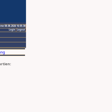
ime 08.08.2026 16:05:38
Login
Logout
artien: