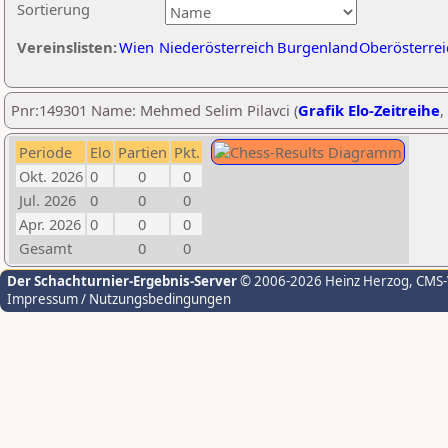
Sortierung
Vereinslisten:
Wien
Niederösterreich
Burgenland
Oberösterrei
Pnr:149301 Name: Mehmed Selim Pilavci (
Grafik Elo-Zeitreihe
,
Periode
Elo
Partien
Pkt.
Okt. 2026
0
0
0
Jul. 2026
0
0
0
Apr. 2026
0
0
0
Gesamt
0
0
Der Schachturnier-Ergebnis-Server
© 2006-2026 Heinz Herzog
, CMS
Impressum / Nutzungsbedingungen