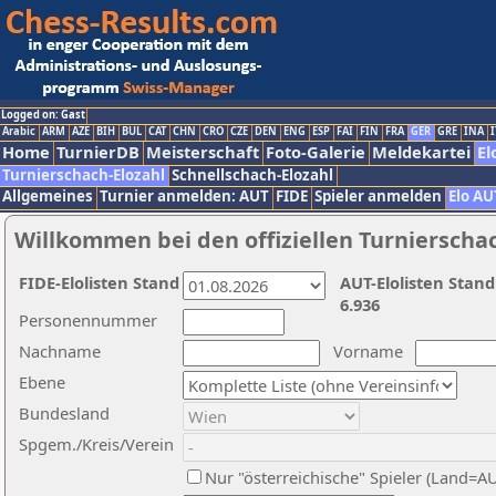
Logged on: Gast
Arabic
ARM
AZE
BIH
BUL
CAT
CHN
CRO
CZE
DEN
ENG
ESP
FAI
FIN
FRA
GER
GRE
INA
I
Home
TurnierDB
Meisterschaft
Foto-Galerie
Meldekartei
El
Turnierschach-Elozahl
Schnellschach-Elozahl
Allgemeines
Turnier anmelden: AUT
FIDE
Spieler anmelden
Elo AU
Willkommen bei den offiziellen Turnierscha
FIDE-Elolisten Stand
AUT-Elolisten Stand
6.936
Personennummer
Nachname
Vorname
Ebene
Bundesland
Spgem./Kreis/Verein
Nur "österreichische" Spieler (Land=A