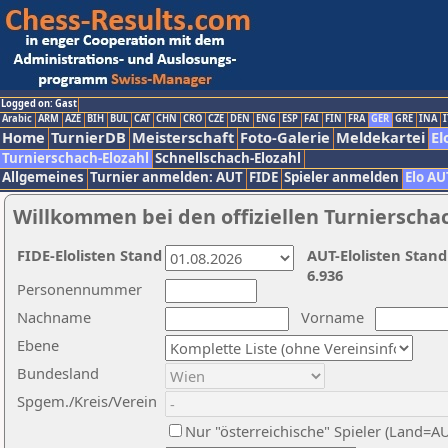
Logged on: Gast
Arabic
ARM
AZE
BIH
BUL
CAT
CHN
CRO
CZE
DEN
ENG
ESP
FAI
FIN
FRA
GER
GRE
INA
I
Home
TurnierDB
Meisterschaft
Foto-Galerie
Meldekartei
El
Turnierschach-Elozahl
Schnellschach-Elozahl
Allgemeines
Turnier anmelden: AUT
FIDE
Spieler anmelden
Elo AU
Willkommen bei den offiziellen Turnierscha
FIDE-Elolisten Stand
AUT-Elolisten Stand
6.936
Personennummer
Nachname
Vorname
Ebene
Bundesland
Spgem./Kreis/Verein
Nur "österreichische" Spieler (Land=A