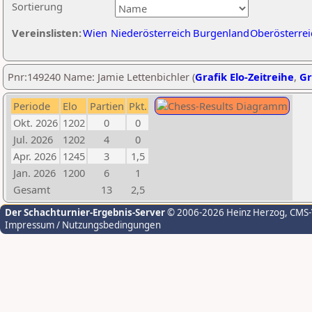
Sortierung
Vereinslisten:
Wien
Niederösterreich
Burgenland
Oberösterrei
Pnr:149240 Name: Jamie Lettenbichler (
Grafik Elo-Zeitreihe
,
Gr
Periode
Elo
Partien
Pkt.
Okt. 2026
1202
0
0
Jul. 2026
1202
4
0
Apr. 2026
1245
3
1,5
Jan. 2026
1200
6
1
Gesamt
13
2,5
Der Schachturnier-Ergebnis-Server
© 2006-2026 Heinz Herzog
, CMS
Impressum / Nutzungsbedingungen