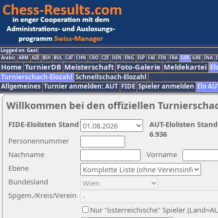
Logged on: Gast
Arabic
ARM
AZE
BIH
BUL
CAT
CHN
CRO
CZE
DEN
ENG
ESP
FAI
FIN
FRA
GER
GRE
INA
I
Home
TurnierDB
Meisterschaft
Foto-Galerie
Meldekartei
El
Turnierschach-Elozahl
Schnellschach-Elozahl
Allgemeines
Turnier anmelden: AUT
FIDE
Spieler anmelden
Elo AU
Willkommen bei den offiziellen Turnierscha
FIDE-Elolisten Stand
AUT-Elolisten Stand
6.936
Personennummer
Nachname
Vorname
Ebene
Bundesland
Spgem./Kreis/Verein
Nur "österreichische" Spieler (Land=A