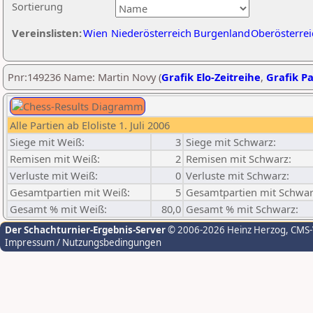
Sortierung
Vereinslisten:
Wien
Niederösterreich
Burgenland
Oberösterrei
Pnr:149236 Name: Martin Novy (
Grafik Elo-Zeitreihe
,
Grafik Pa
Alle Partien ab Eloliste 1. Juli 2006
Siege mit Weiß:
3
Siege mit Schwarz:
Remisen mit Weiß:
2
Remisen mit Schwarz:
Verluste mit Weiß:
0
Verluste mit Schwarz:
Gesamtpartien mit Weiß:
5
Gesamtpartien mit Schwar
Gesamt % mit Weiß:
80,0
Gesamt % mit Schwarz:
Der Schachturnier-Ergebnis-Server
© 2006-2026 Heinz Herzog
, CMS
Impressum / Nutzungsbedingungen