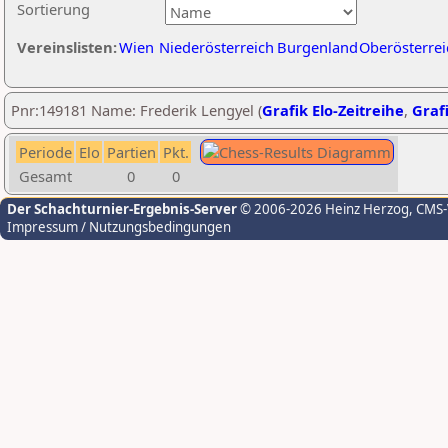
Sortierung
Vereinslisten:
Wien
Niederösterreich
Burgenland
Oberösterrei
Pnr:149181 Name: Frederik Lengyel (
Grafik Elo-Zeitreihe
,
Grafi
Periode
Elo
Partien
Pkt.
Gesamt
0
0
Der Schachturnier-Ergebnis-Server
© 2006-2026 Heinz Herzog
, CMS
Impressum / Nutzungsbedingungen