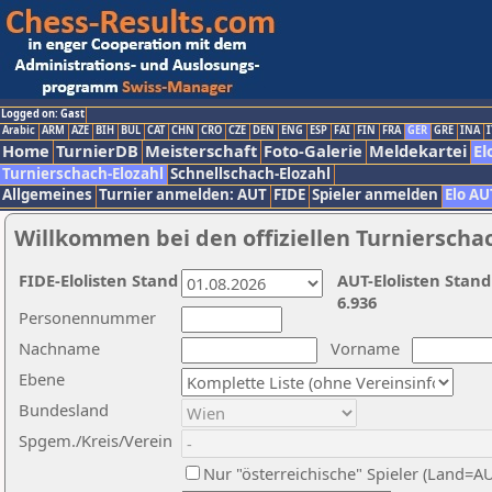
Logged on: Gast
Arabic
ARM
AZE
BIH
BUL
CAT
CHN
CRO
CZE
DEN
ENG
ESP
FAI
FIN
FRA
GER
GRE
INA
I
Home
TurnierDB
Meisterschaft
Foto-Galerie
Meldekartei
El
Turnierschach-Elozahl
Schnellschach-Elozahl
Allgemeines
Turnier anmelden: AUT
FIDE
Spieler anmelden
Elo AU
Willkommen bei den offiziellen Turnierscha
FIDE-Elolisten Stand
AUT-Elolisten Stand
6.936
Personennummer
Nachname
Vorname
Ebene
Bundesland
Spgem./Kreis/Verein
Nur "österreichische" Spieler (Land=A