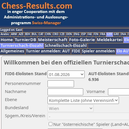
Logged on: Gast
Arabic
ARM
AZE
BIH
BUL
CAT
CHN
CRO
CZE
DEN
ENG
ESP
FAI
FIN
FRA
GER
GRE
INA
I
Home
TurnierDB
Meisterschaft
Foto-Galerie
Meldekartei
El
Turnierschach-Elozahl
Schnellschach-Elozahl
Allgemeines
Turnier anmelden: AUT
FIDE
Spieler anmelden
Elo AU
Willkommen bei den offiziellen Turnierscha
FIDE-Elolisten Stand
AUT-Elolisten Stand
6.936
Personennummer
Nachname
Vorname
Ebene
Bundesland
Spgem./Kreis/Verein
Nur "österreichische" Spieler (Land=A