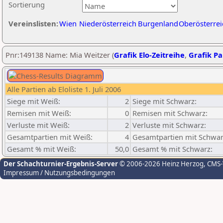
Sortierung
Vereinslisten:
Wien
Niederösterreich
Burgenland
Oberösterrei
Pnr:149138 Name: Mia Weitzer (
Grafik Elo-Zeitreihe
,
Grafik Par
Alle Partien ab Eloliste 1. Juli 2006
Siege mit Weiß:
2
Siege mit Schwarz:
Remisen mit Weiß:
0
Remisen mit Schwarz:
Verluste mit Weiß:
2
Verluste mit Schwarz:
Gesamtpartien mit Weiß:
4
Gesamtpartien mit Schwar
Gesamt % mit Weiß:
50,0
Gesamt % mit Schwarz:
Der Schachturnier-Ergebnis-Server
© 2006-2026 Heinz Herzog
, CMS
Impressum / Nutzungsbedingungen