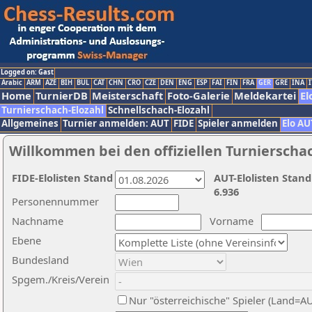
Logged on: Gast
Arabic
ARM
AZE
BIH
BUL
CAT
CHN
CRO
CZE
DEN
ENG
ESP
FAI
FIN
FRA
GER
GRE
INA
I
Home
TurnierDB
Meisterschaft
Foto-Galerie
Meldekartei
El
Turnierschach-Elozahl
Schnellschach-Elozahl
Allgemeines
Turnier anmelden: AUT
FIDE
Spieler anmelden
Elo AU
Willkommen bei den offiziellen Turnierscha
FIDE-Elolisten Stand
AUT-Elolisten Stand
6.936
Personennummer
Nachname
Vorname
Ebene
Bundesland
Spgem./Kreis/Verein
Nur "österreichische" Spieler (Land=A