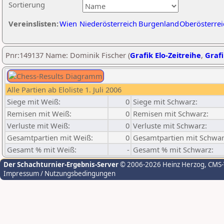
Sortierung
Vereinslisten:
Wien
Niederösterreich
Burgenland
Oberösterrei
Pnr:149137 Name: Dominik Fischer (
Grafik Elo-Zeitreihe
,
Grafi
Alle Partien ab Eloliste 1. Juli 2006
Siege mit Weiß:
0
Siege mit Schwarz:
Remisen mit Weiß:
0
Remisen mit Schwarz:
Verluste mit Weiß:
0
Verluste mit Schwarz:
Gesamtpartien mit Weiß:
0
Gesamtpartien mit Schwar
Gesamt % mit Weiß:
-
Gesamt % mit Schwarz:
Der Schachturnier-Ergebnis-Server
© 2006-2026 Heinz Herzog
, CMS
Impressum / Nutzungsbedingungen