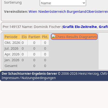
Sortierung
Vereinslisten:
Wien
Niederösterreich
Burgenland
Oberösterrei
Pnr:149137 Name: Dominik Fischer (
Grafik Elo-Zeitreihe
,
Grafi
Periode
Elo
Partien
Pkt.
Okt. 2026
0
0
0
Jul. 2026
0
0
0
Apr. 2026
0
0
0
Jan. 2026
0
0
0
Gesamt
0
0
Der Schachturnier-Ergebnis-Server
© 2006-2026 Heinz Herzog
, CMS
Impressum / Nutzungsbedingungen