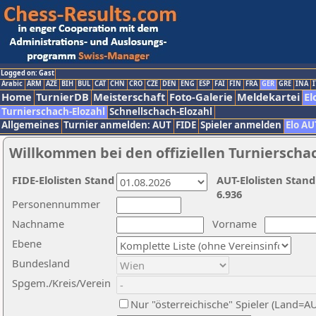
Logged on: Gast
Arabic
ARM
AZE
BIH
BUL
CAT
CHN
CRO
CZE
DEN
ENG
ESP
FAI
FIN
FRA
GER
GRE
INA
I
Home
TurnierDB
Meisterschaft
Foto-Galerie
Meldekartei
El
Turnierschach-Elozahl
Schnellschach-Elozahl
Allgemeines
Turnier anmelden: AUT
FIDE
Spieler anmelden
Elo AU
Willkommen bei den offiziellen Turnierscha
FIDE-Elolisten Stand
AUT-Elolisten Stand
6.936
Personennummer
Nachname
Vorname
Ebene
Bundesland
Spgem./Kreis/Verein
Nur "österreichische" Spieler (Land=A