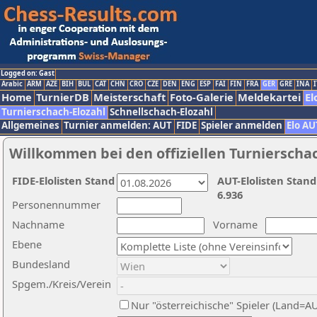
Logged on: Gast
Arabic
ARM
AZE
BIH
BUL
CAT
CHN
CRO
CZE
DEN
ENG
ESP
FAI
FIN
FRA
GER
GRE
INA
I
Home
TurnierDB
Meisterschaft
Foto-Galerie
Meldekartei
El
Turnierschach-Elozahl
Schnellschach-Elozahl
Allgemeines
Turnier anmelden: AUT
FIDE
Spieler anmelden
Elo AU
Willkommen bei den offiziellen Turnierscha
FIDE-Elolisten Stand
AUT-Elolisten Stand
6.936
Personennummer
Nachname
Vorname
Ebene
Bundesland
Spgem./Kreis/Verein
Nur "österreichische" Spieler (Land=A