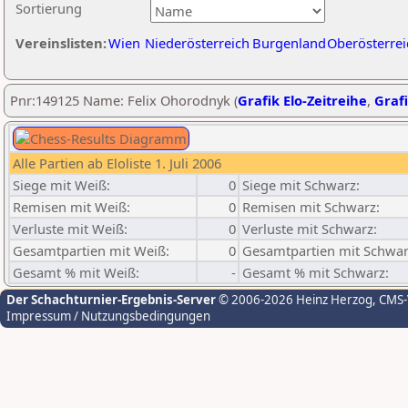
Sortierung
Vereinslisten:
Wien
Niederösterreich
Burgenland
Oberösterrei
Pnr:149125 Name: Felix Ohorodnyk (
Grafik Elo-Zeitreihe
,
Grafi
Alle Partien ab Eloliste 1. Juli 2006
Siege mit Weiß:
0
Siege mit Schwarz:
Remisen mit Weiß:
0
Remisen mit Schwarz:
Verluste mit Weiß:
0
Verluste mit Schwarz:
Gesamtpartien mit Weiß:
0
Gesamtpartien mit Schwar
Gesamt % mit Weiß:
-
Gesamt % mit Schwarz:
Der Schachturnier-Ergebnis-Server
© 2006-2026 Heinz Herzog
, CMS
Impressum / Nutzungsbedingungen