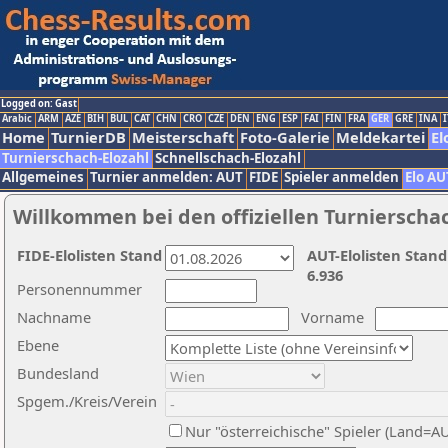
Logged on: Gast
Arabic
ARM
AZE
BIH
BUL
CAT
CHN
CRO
CZE
DEN
ENG
ESP
FAI
FIN
FRA
GER
GRE
INA
I
Home
TurnierDB
Meisterschaft
Foto-Galerie
Meldekartei
El
Turnierschach-Elozahl
Schnellschach-Elozahl
Allgemeines
Turnier anmelden: AUT
FIDE
Spieler anmelden
Elo AU
Willkommen bei den offiziellen Turnierscha
FIDE-Elolisten Stand
AUT-Elolisten Stand
6.936
Personennummer
Nachname
Vorname
Ebene
Bundesland
Spgem./Kreis/Verein
Nur "österreichische" Spieler (Land=A