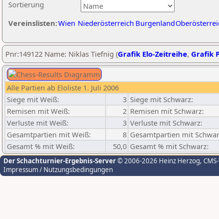
Sortierung
Vereinslisten:
Wien
Niederösterreich
Burgenland
Oberösterrei
Pnr:149122 Name: Niklas Tiefnig (
Grafik Elo-Zeitreihe
,
Grafik P
Alle Partien ab Eloliste 1. Juli 2006
Siege mit Weiß:
3
Siege mit Schwarz:
Remisen mit Weiß:
2
Remisen mit Schwarz:
Verluste mit Weiß:
3
Verluste mit Schwarz:
Gesamtpartien mit Weiß:
8
Gesamtpartien mit Schwar
Gesamt % mit Weiß:
50,0
Gesamt % mit Schwarz:
Der Schachturnier-Ergebnis-Server
© 2006-2026 Heinz Herzog
, CMS
Impressum / Nutzungsbedingungen