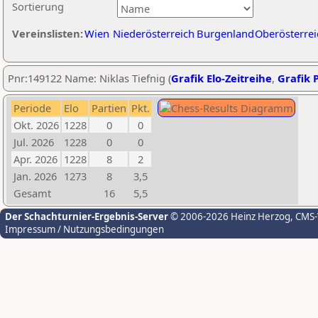
Sortierung
Vereinslisten:
Wien
Niederösterreich
Burgenland
Oberösterrei
Pnr:149122 Name: Niklas Tiefnig (
Grafik Elo-Zeitreihe
,
Grafik P
Periode
Elo
Partien
Pkt.
Okt. 2026
1228
0
0
Jul. 2026
1228
0
0
Apr. 2026
1228
8
2
Jan. 2026
1273
8
3,5
Gesamt
16
5,5
Der Schachturnier-Ergebnis-Server
© 2006-2026 Heinz Herzog
, CMS
Impressum / Nutzungsbedingungen