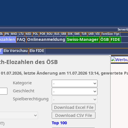
Servert
TA
JPN
MKD
LTU
NED
POL
POR
ROU
RUS
SRB
SVK
SWE
TUR
UKR
VIE
FontSize:11pt
ozahlen
FAQ
Onlineanmeldung
Swiss-Manager
ÖSB
FIDE
T
Elo Vorschau
Elo FIDE
ch-Elozahlen des ÖSB
 01.07.2026, letzte Änderung am 11.07.2026 13:14, gewertete P
Kategorie
Geschlecht
Spielberechtigung
Top 100
UT)