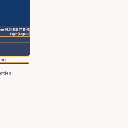
ime 06.08.2026 17:25:41
Login
Logout
artien: