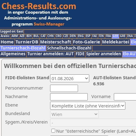
Logged on: Gast
Arabic
ARM
AZE
BIH
BUL
CAT
CHN
CRO
CZE
DEN
ENG
ESP
FAI
FIN
FRA
GER
GRE
INA
I
Home
TurnierDB
Meisterschaft
Foto-Galerie
Meldekartei
El
Turnierschach-Elozahl
Schnellschach-Elozahl
Allgemeines
Turnier anmelden: AUT
FIDE
Spieler anmelden
Elo AU
Willkommen bei den offiziellen Turnierscha
FIDE-Elolisten Stand
AUT-Elolisten Stand
6.936
Personennummer
Nachname
Vorname
Ebene
Bundesland
Spgem./Kreis/Verein
Nur "österreichische" Spieler (Land=A