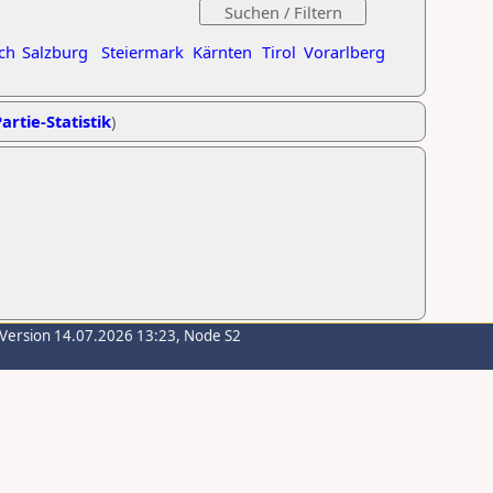
ch
Salzburg
Steiermark
Kärnten
Tirol
Vorarlberg
artie-Statistik
)
-Version 14.07.2026 13:23, Node S2