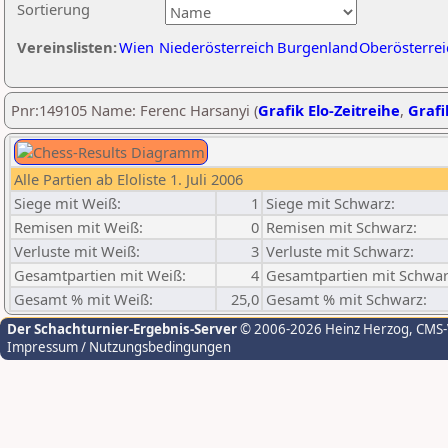
Sortierung
Vereinslisten:
Wien
Niederösterreich
Burgenland
Oberösterrei
Pnr:149105 Name: Ferenc Harsanyi (
Grafik Elo-Zeitreihe
,
Grafi
Alle Partien ab Eloliste 1. Juli 2006
Siege mit Weiß:
1
Siege mit Schwarz:
Remisen mit Weiß:
0
Remisen mit Schwarz:
Verluste mit Weiß:
3
Verluste mit Schwarz:
Gesamtpartien mit Weiß:
4
Gesamtpartien mit Schwar
Gesamt % mit Weiß:
25,0
Gesamt % mit Schwarz:
Der Schachturnier-Ergebnis-Server
© 2006-2026 Heinz Herzog
, CMS
Impressum / Nutzungsbedingungen