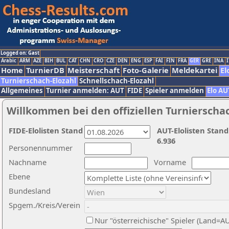
Logged on: Gast
Arabic
ARM
AZE
BIH
BUL
CAT
CHN
CRO
CZE
DEN
ENG
ESP
FAI
FIN
FRA
GER
GRE
INA
I
Home
TurnierDB
Meisterschaft
Foto-Galerie
Meldekartei
El
Turnierschach-Elozahl
Schnellschach-Elozahl
Allgemeines
Turnier anmelden: AUT
FIDE
Spieler anmelden
Elo AU
Willkommen bei den offiziellen Turnierscha
FIDE-Elolisten Stand
AUT-Elolisten Stand
6.936
Personennummer
Nachname
Vorname
Ebene
Bundesland
Spgem./Kreis/Verein
Nur "österreichische" Spieler (Land=A