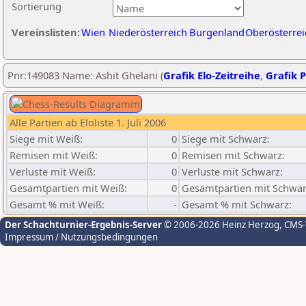
Sortierung
Vereinslisten:
Wien
Niederösterreich
Burgenland
Oberösterrei
Pnr:149083 Name: Ashit Ghelani (
Grafik Elo-Zeitreihe
,
Grafik P
Alle Partien ab Eloliste 1. Juli 2006
Siege mit Weiß:
0
Siege mit Schwarz:
Remisen mit Weiß:
0
Remisen mit Schwarz:
Verluste mit Weiß:
0
Verluste mit Schwarz:
Gesamtpartien mit Weiß:
0
Gesamtpartien mit Schwar
Gesamt % mit Weiß:
-
Gesamt % mit Schwarz:
Der Schachturnier-Ergebnis-Server
© 2006-2026 Heinz Herzog
, CMS
Impressum / Nutzungsbedingungen