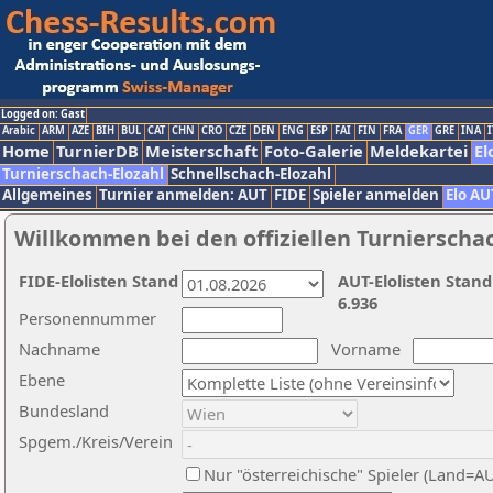
Logged on: Gast
Arabic
ARM
AZE
BIH
BUL
CAT
CHN
CRO
CZE
DEN
ENG
ESP
FAI
FIN
FRA
GER
GRE
INA
I
Home
TurnierDB
Meisterschaft
Foto-Galerie
Meldekartei
El
Turnierschach-Elozahl
Schnellschach-Elozahl
Allgemeines
Turnier anmelden: AUT
FIDE
Spieler anmelden
Elo AU
Willkommen bei den offiziellen Turnierscha
FIDE-Elolisten Stand
AUT-Elolisten Stand
6.936
Personennummer
Nachname
Vorname
Ebene
Bundesland
Spgem./Kreis/Verein
Nur "österreichische" Spieler (Land=A