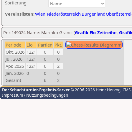
Sortierung
Vereinslisten:
Wien
Niederösterreich
Burgenland
Oberösterrei
Pnr:149024 Name: Marinko Granic (
Grafik Elo-Zeitreihe
,
Grafik
Periode
Elo
Partien
Pkt.
Okt. 2026
1221
0
0
Jul. 2026
1221
0
0
Apr. 2026
1221
6
2
Jan. 2026
0
0
0
Gesamt
6
2
Der Schachturnier-Ergebnis-Server
© 2006-2026 Heinz Herzog
, CMS
Impressum / Nutzungsbedingungen