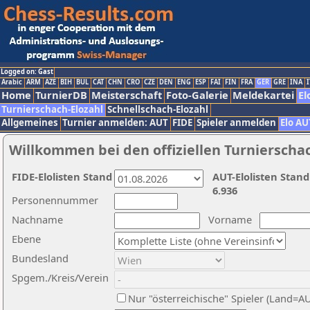
Logged on: Gast
Arabic
ARM
AZE
BIH
BUL
CAT
CHN
CRO
CZE
DEN
ENG
ESP
FAI
FIN
FRA
GER
GRE
INA
I
Home
TurnierDB
Meisterschaft
Foto-Galerie
Meldekartei
El
Turnierschach-Elozahl
Schnellschach-Elozahl
Allgemeines
Turnier anmelden: AUT
FIDE
Spieler anmelden
Elo AU
Willkommen bei den offiziellen Turnierscha
FIDE-Elolisten Stand
AUT-Elolisten Stand
6.936
Personennummer
Nachname
Vorname
Ebene
Bundesland
Spgem./Kreis/Verein
Nur "österreichische" Spieler (Land=A