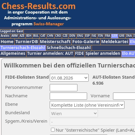
Logged on: Gast
Arabic
ARM
AZE
BIH
BUL
CAT
CHN
CRO
CZE
DEN
ENG
ESP
FAI
FIN
FRA
GER
GRE
INA
I
Home
TurnierDB
Meisterschaft
Foto-Galerie
Meldekartei
El
Turnierschach-Elozahl
Schnellschach-Elozahl
Allgemeines
Turnier anmelden: AUT
FIDE
Spieler anmelden
Elo AU
Willkommen bei den offiziellen Turnierscha
FIDE-Elolisten Stand
AUT-Elolisten Stand
6.936
Personennummer
Nachname
Vorname
Ebene
Bundesland
Spgem./Kreis/Verein
Nur "österreichische" Spieler (Land=A