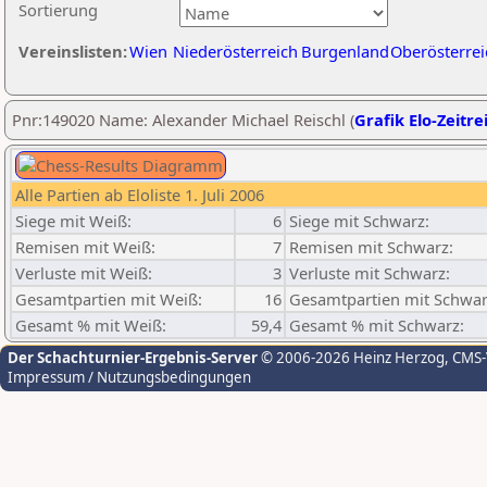
Sortierung
Vereinslisten:
Wien
Niederösterreich
Burgenland
Oberösterrei
Pnr:149020 Name: Alexander Michael Reischl (
Grafik Elo-Zeitre
Alle Partien ab Eloliste 1. Juli 2006
Siege mit Weiß:
6
Siege mit Schwarz:
Remisen mit Weiß:
7
Remisen mit Schwarz:
Verluste mit Weiß:
3
Verluste mit Schwarz:
Gesamtpartien mit Weiß:
16
Gesamtpartien mit Schwar
Gesamt % mit Weiß:
59,4
Gesamt % mit Schwarz:
Der Schachturnier-Ergebnis-Server
© 2006-2026 Heinz Herzog
, CMS
Impressum / Nutzungsbedingungen