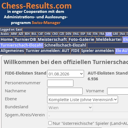
Logged on: Gast
Arabic
ARM
AZE
BIH
BUL
CAT
CHN
CRO
CZE
DEN
ENG
ESP
FAI
FIN
FRA
GER
GRE
INA
I
Home
TurnierDB
Meisterschaft
Foto-Galerie
Meldekartei
El
Turnierschach-Elozahl
Schnellschach-Elozahl
Allgemeines
Turnier anmelden: AUT
FIDE
Spieler anmelden
Elo AU
Willkommen bei den offiziellen Turnierscha
FIDE-Elolisten Stand
AUT-Elolisten Stand
6.936
Personennummer
Nachname
Vorname
Ebene
Bundesland
Spgem./Kreis/Verein
Nur "österreichische" Spieler (Land=A