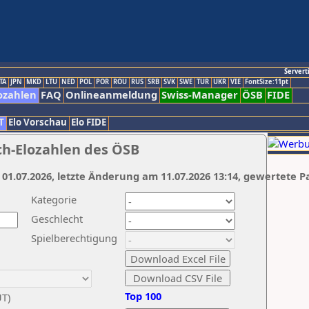
Servert
TA
JPN
MKD
LTU
NED
POL
POR
ROU
RUS
SRB
SVK
SWE
TUR
UKR
VIE
FontSize:11pt
ozahlen
FAQ
Onlineanmeldung
Swiss-Manager
ÖSB
FIDE
T
Elo Vorschau
Elo FIDE
ch-Elozahlen des ÖSB
 01.07.2026, letzte Änderung am 11.07.2026 13:14, gewertete P
Kategorie
Geschlecht
Spielberechtigung
Top 100
UT)