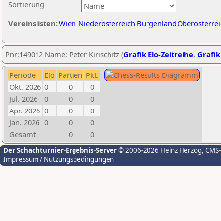
Sortierung
Vereinslisten:
Wien
Niederösterreich
Burgenland
Oberösterrei
Pnr:149012 Name: Peter Kirischitz (
Grafik Elo-Zeitreihe
,
Grafik
Periode
Elo
Partien
Pkt.
Okt. 2026
0
0
0
Jul. 2026
0
0
0
Apr. 2026
0
0
0
Jan. 2026
0
0
0
Gesamt
0
0
Der Schachturnier-Ergebnis-Server
© 2006-2026 Heinz Herzog
, CMS
Impressum / Nutzungsbedingungen