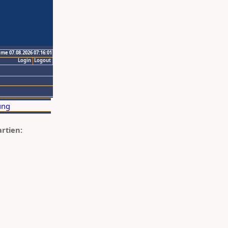
ime 07.08.2026 07:16:01
Login
Logout
artien: