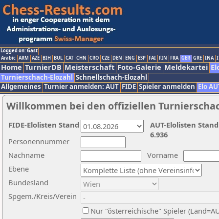
Logged on: Gast
Arabic
ARM
AZE
BIH
BUL
CAT
CHN
CRO
CZE
DEN
ENG
ESP
FAI
FIN
FRA
GER
GRE
INA
I
Home
TurnierDB
Meisterschaft
Foto-Galerie
Meldekartei
El
Turnierschach-Elozahl
Schnellschach-Elozahl
Allgemeines
Turnier anmelden: AUT
FIDE
Spieler anmelden
Elo AU
Willkommen bei den offiziellen Turnierscha
FIDE-Elolisten Stand
AUT-Elolisten Stand
6.936
Personennummer
Nachname
Vorname
Ebene
Bundesland
Spgem./Kreis/Verein
Nur "österreichische" Spieler (Land=A