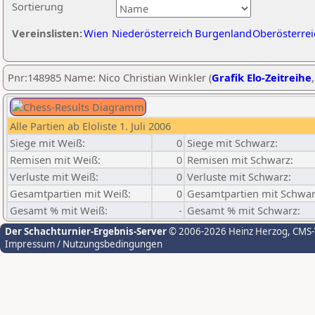
Sortierung
Vereinslisten:
Wien
Niederösterreich
Burgenland
Oberösterrei
Pnr:148985 Name: Nico Christian Winkler (
Grafik Elo-Zeitreihe
Alle Partien ab Eloliste 1. Juli 2006
Siege mit Weiß:
0
Siege mit Schwarz:
Remisen mit Weiß:
0
Remisen mit Schwarz:
Verluste mit Weiß:
0
Verluste mit Schwarz:
Gesamtpartien mit Weiß:
0
Gesamtpartien mit Schwar
Gesamt % mit Weiß:
-
Gesamt % mit Schwarz:
Der Schachturnier-Ergebnis-Server
© 2006-2026 Heinz Herzog
, CMS
Impressum / Nutzungsbedingungen