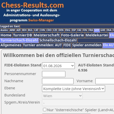
Logged on: Gast
Arabic
ARM
AZE
BIH
BUL
CAT
CHN
CRO
CZE
DEN
ENG
ESP
FAI
FIN
FRA
GER
GRE
INA
I
Home
TurnierDB
Meisterschaft
Foto-Galerie
Meldekartei
El
Turnierschach-Elozahl
Schnellschach-Elozahl
Allgemeines
Turnier anmelden: AUT
FIDE
Spieler anmelden
Elo AU
Willkommen bei den offiziellen Turnierscha
FIDE-Elolisten Stand
AUT-Elolisten Stand
6.936
Personennummer
Nachname
Vorname
Ebene
Bundesland
Spgem./Kreis/Verein
Nur "österreichische" Spieler (Land=A