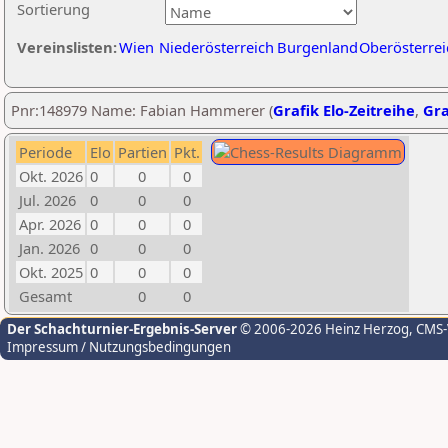
Sortierung
Vereinslisten:
Wien
Niederösterreich
Burgenland
Oberösterrei
Pnr:148979 Name: Fabian Hammerer (
Grafik Elo-Zeitreihe
,
Gra
Periode
Elo
Partien
Pkt.
Okt. 2026
0
0
0
Jul. 2026
0
0
0
Apr. 2026
0
0
0
Jan. 2026
0
0
0
Okt. 2025
0
0
0
Gesamt
0
0
Der Schachturnier-Ergebnis-Server
© 2006-2026 Heinz Herzog
, CMS
Impressum / Nutzungsbedingungen