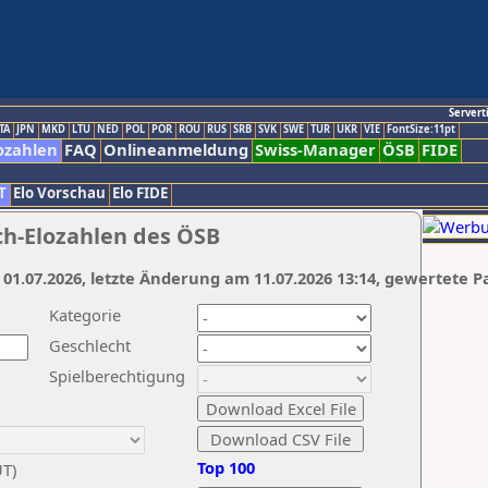
Servert
TA
JPN
MKD
LTU
NED
POL
POR
ROU
RUS
SRB
SVK
SWE
TUR
UKR
VIE
FontSize:11pt
ozahlen
FAQ
Onlineanmeldung
Swiss-Manager
ÖSB
FIDE
T
Elo Vorschau
Elo FIDE
ch-Elozahlen des ÖSB
 01.07.2026, letzte Änderung am 11.07.2026 13:14, gewertete P
Kategorie
Geschlecht
Spielberechtigung
Top 100
UT)