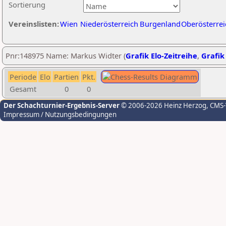
Sortierung
Vereinslisten:
Wien
Niederösterreich
Burgenland
Oberösterrei
Pnr:148975 Name: Markus Widter (
Grafik Elo-Zeitreihe
,
Grafik 
Periode
Elo
Partien
Pkt.
Gesamt
0
0
Der Schachturnier-Ergebnis-Server
© 2006-2026 Heinz Herzog
, CMS
Impressum / Nutzungsbedingungen