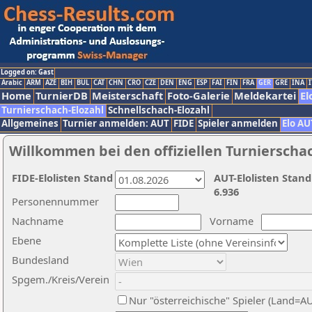
Logged on: Gast
Arabic
ARM
AZE
BIH
BUL
CAT
CHN
CRO
CZE
DEN
ENG
ESP
FAI
FIN
FRA
GER
GRE
INA
I
Home
TurnierDB
Meisterschaft
Foto-Galerie
Meldekartei
El
Turnierschach-Elozahl
Schnellschach-Elozahl
Allgemeines
Turnier anmelden: AUT
FIDE
Spieler anmelden
Elo AU
Willkommen bei den offiziellen Turnierscha
FIDE-Elolisten Stand
AUT-Elolisten Stand
6.936
Personennummer
Nachname
Vorname
Ebene
Bundesland
Spgem./Kreis/Verein
Nur "österreichische" Spieler (Land=A