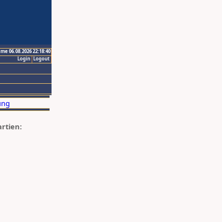
ime 06.08.2026 22:18:40
Login
Logout
artien: