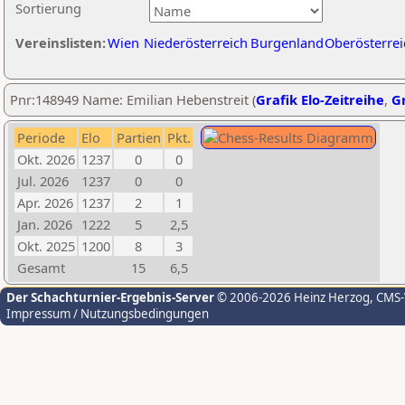
Sortierung
Vereinslisten:
Wien
Niederösterreich
Burgenland
Oberösterrei
Pnr:148949 Name: Emilian Hebenstreit (
Grafik Elo-Zeitreihe
,
Gr
Periode
Elo
Partien
Pkt.
Okt. 2026
1237
0
0
Jul. 2026
1237
0
0
Apr. 2026
1237
2
1
Jan. 2026
1222
5
2,5
Okt. 2025
1200
8
3
Gesamt
15
6,5
Der Schachturnier-Ergebnis-Server
© 2006-2026 Heinz Herzog
, CMS
Impressum / Nutzungsbedingungen