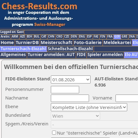
Logged on: Gast
Arabic
ARM
AZE
BIH
BUL
CAT
CHN
CRO
CZE
DEN
ENG
ESP
FAI
FIN
FRA
GER
GRE
INA
I
Home
TurnierDB
Meisterschaft
Foto-Galerie
Meldekartei
El
Turnierschach-Elozahl
Schnellschach-Elozahl
Allgemeines
Turnier anmelden: AUT
FIDE
Spieler anmelden
Elo AU
Willkommen bei den offiziellen Turnierscha
FIDE-Elolisten Stand
AUT-Elolisten Stand
6.936
Personennummer
Nachname
Vorname
Ebene
Bundesland
Spgem./Kreis/Verein
Nur "österreichische" Spieler (Land=A