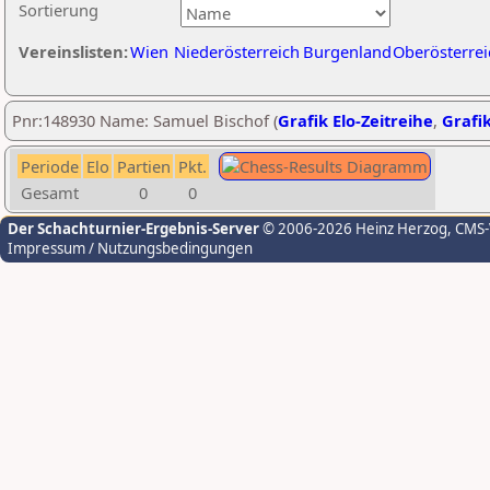
Sortierung
Vereinslisten:
Wien
Niederösterreich
Burgenland
Oberösterrei
Pnr:148930 Name: Samuel Bischof (
Grafik Elo-Zeitreihe
,
Grafik
Periode
Elo
Partien
Pkt.
Gesamt
0
0
Der Schachturnier-Ergebnis-Server
© 2006-2026 Heinz Herzog
, CMS
Impressum / Nutzungsbedingungen