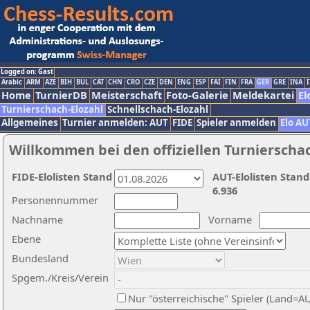
Logged on: Gast
Arabic
ARM
AZE
BIH
BUL
CAT
CHN
CRO
CZE
DEN
ENG
ESP
FAI
FIN
FRA
GER
GRE
INA
I
Home
TurnierDB
Meisterschaft
Foto-Galerie
Meldekartei
El
Turnierschach-Elozahl
Schnellschach-Elozahl
Allgemeines
Turnier anmelden: AUT
FIDE
Spieler anmelden
Elo AU
Willkommen bei den offiziellen Turnierscha
FIDE-Elolisten Stand
AUT-Elolisten Stand
6.936
Personennummer
Nachname
Vorname
Ebene
Bundesland
Spgem./Kreis/Verein
Nur "österreichische" Spieler (Land=A