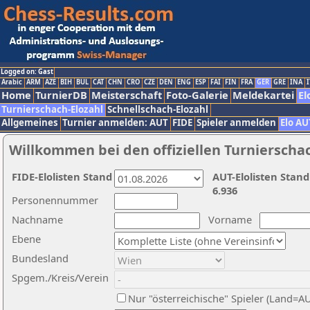
Logged on: Gast
Arabic
ARM
AZE
BIH
BUL
CAT
CHN
CRO
CZE
DEN
ENG
ESP
FAI
FIN
FRA
GER
GRE
INA
I
Home
TurnierDB
Meisterschaft
Foto-Galerie
Meldekartei
El
Turnierschach-Elozahl
Schnellschach-Elozahl
Allgemeines
Turnier anmelden: AUT
FIDE
Spieler anmelden
Elo AU
Willkommen bei den offiziellen Turnierscha
FIDE-Elolisten Stand
AUT-Elolisten Stand
6.936
Personennummer
Nachname
Vorname
Ebene
Bundesland
Spgem./Kreis/Verein
Nur "österreichische" Spieler (Land=A