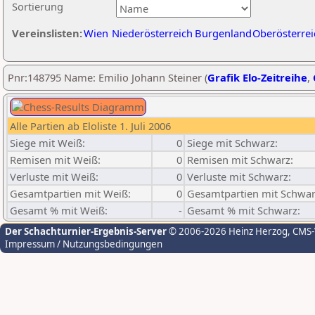
Sortierung
Vereinslisten:
Wien
Niederösterreich
Burgenland
Oberösterrei
Pnr:148795 Name: Emilio Johann Steiner (
Grafik Elo-Zeitreihe
,
Alle Partien ab Eloliste 1. Juli 2006
Siege mit Weiß:
0
Siege mit Schwarz:
Remisen mit Weiß:
0
Remisen mit Schwarz:
Verluste mit Weiß:
0
Verluste mit Schwarz:
Gesamtpartien mit Weiß:
0
Gesamtpartien mit Schwar
Gesamt % mit Weiß:
-
Gesamt % mit Schwarz:
Der Schachturnier-Ergebnis-Server
© 2006-2026 Heinz Herzog
, CMS
Impressum / Nutzungsbedingungen