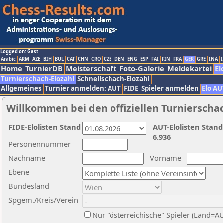
Logged on: Gast
Arabic
ARM
AZE
BIH
BUL
CAT
CHN
CRO
CZE
DEN
ENG
ESP
FAI
FIN
FRA
GER
GRE
INA
I
Home
TurnierDB
Meisterschaft
Foto-Galerie
Meldekartei
El
Turnierschach-Elozahl
Schnellschach-Elozahl
Allgemeines
Turnier anmelden: AUT
FIDE
Spieler anmelden
Elo AU
Willkommen bei den offiziellen Turnierscha
FIDE-Elolisten Stand
AUT-Elolisten Stand
6.936
Personennummer
Nachname
Vorname
Ebene
Bundesland
Spgem./Kreis/Verein
Nur "österreichische" Spieler (Land=A