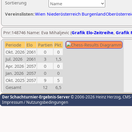
Sortierung
Vereinslisten:
Wien
Niederösterreich
Burgenland
Oberösterrei
Pnr:148746 Name: Eva Mihaljevic (
Grafik Elo-Zeitreihe
,
Grafik P
Periode
Elo
Partien
Pkt.
Okt. 2026
2061
0
0
Jul. 2026
2061
3
1,5
Apr. 2026
2057
0
0
Jan. 2026
2057
0
0
Okt. 2025
2057
9
5
Gesamt
12
6,5
Der Schachturnier-Ergebnis-Server
© 2006-2026 Heinz Herzog
, CMS
Impressum / Nutzungsbedingungen