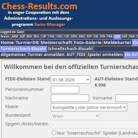
Logged on: Gast
Arabic
ARM
AZE
BIH
BUL
CAT
CHN
CRO
CZE
DEN
ENG
ESP
FAI
FIN
FRA
GER
GRE
INA
I
Home
TurnierDB
Meisterschaft
Foto-Galerie
Meldekartei
El
Turnierschach-Elozahl
Schnellschach-Elozahl
Allgemeines
Turnier anmelden: AUT
FIDE
Spieler anmelden
Elo AU
Willkommen bei den offiziellen Turnierscha
FIDE-Elolisten Stand
AUT-Elolisten Stand
6.936
Personennummer
Nachname
Vorname
Ebene
Bundesland
Spgem./Kreis/Verein
Nur "österreichische" Spieler (Land=A