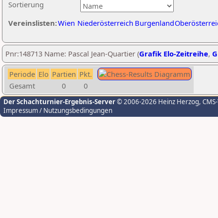
Sortierung
Vereinslisten:
Wien
Niederösterreich
Burgenland
Oberösterrei
Pnr:148713 Name: Pascal Jean-Quartier (
Grafik Elo-Zeitreihe
,
G
Periode
Elo
Partien
Pkt.
Gesamt
0
0
Der Schachturnier-Ergebnis-Server
© 2006-2026 Heinz Herzog
, CMS
Impressum / Nutzungsbedingungen