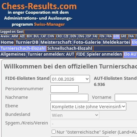
Logged on: Gast
Arabic
ARM
AZE
BIH
BUL
CAT
CHN
CRO
CZE
DEN
ENG
ESP
FAI
FIN
FRA
GER
GRE
INA
I
Home
TurnierDB
Meisterschaft
Foto-Galerie
Meldekartei
El
Turnierschach-Elozahl
Schnellschach-Elozahl
Allgemeines
Turnier anmelden: AUT
FIDE
Spieler anmelden
Elo AU
Willkommen bei den offiziellen Turnierscha
FIDE-Elolisten Stand
AUT-Elolisten Stand
6.936
Personennummer
Nachname
Vorname
Ebene
Bundesland
Spgem./Kreis/Verein
Nur "österreichische" Spieler (Land=A