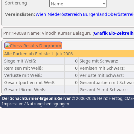
Sortierung
Vereinslisten:
Wien
Niederösterreich
Burgenland
Oberösterrei
Pnr:148688 Name: Vinodh Kumar Balaguru (
Grafik Elo-Zeitrei
Alle Partien ab Eloliste 1. Juli 2006
Siege mit Weiß:
0
Siege mit Schwarz:
Remisen mit Weiß:
0
Remisen mit Schwarz:
Verluste mit Weiß:
0
Verluste mit Schwarz:
Gesamtpartien mit Weiß:
0
Gesamtpartien mit Schwar
Gesamt % mit Weiß:
-
Gesamt % mit Schwarz:
Der Schachturnier-Ergebnis-Server
© 2006-2026 Heinz Herzog
, CMS
Impressum / Nutzungsbedingungen