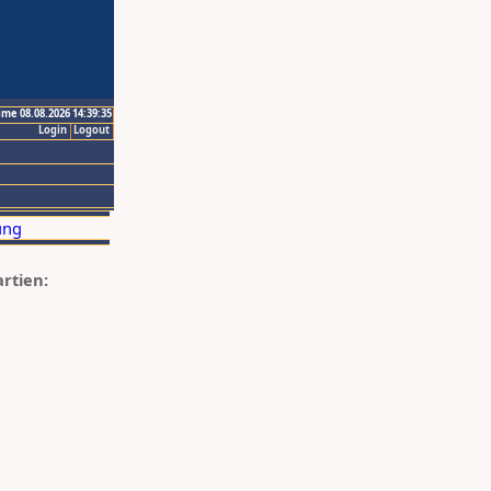
ime 08.08.2026 14:39:35
Login
Logout
artien: