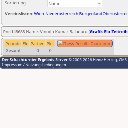
Sortierung
Vereinslisten:
Wien
Niederösterreich
Burgenland
Oberösterrei
Pnr:148688 Name: Vinodh Kumar Balaguru (
Grafik Elo-Zeitrei
Periode
Elo
Partien
Pkt.
Gesamt
0
0
Der Schachturnier-Ergebnis-Server
© 2006-2026 Heinz Herzog
, CMS
Impressum / Nutzungsbedingungen