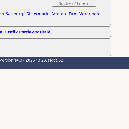
ch
Salzburg
Steiermark
Kärnten
Tirol
Vorarlberg
he
,
Grafik Partie-Statistik
)
-Version 14.07.2026 13:23, Node S2