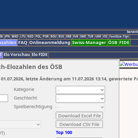
Servert
TA
JPN
MKD
LTU
NED
POL
POR
ROU
RUS
SRB
SVK
SWE
TUR
UKR
VIE
FontSize:11pt
ozahlen
FAQ
Onlineanmeldung
Swiss-Manager
ÖSB
FIDE
T
Elo Vorschau
Elo FIDE
ch-Elozahlen des ÖSB
 01.07.2026, letzte Änderung am 11.07.2026 13:14, gewertete P
Kategorie
Geschlecht
Spielberechtigung
Top 100
UT)