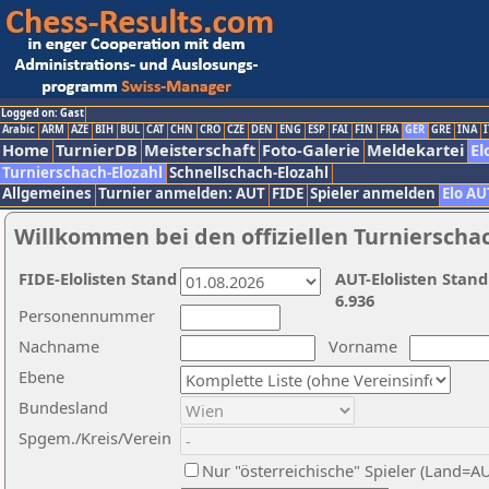
Logged on: Gast
Arabic
ARM
AZE
BIH
BUL
CAT
CHN
CRO
CZE
DEN
ENG
ESP
FAI
FIN
FRA
GER
GRE
INA
I
Home
TurnierDB
Meisterschaft
Foto-Galerie
Meldekartei
El
Turnierschach-Elozahl
Schnellschach-Elozahl
Allgemeines
Turnier anmelden: AUT
FIDE
Spieler anmelden
Elo AU
Willkommen bei den offiziellen Turnierscha
FIDE-Elolisten Stand
AUT-Elolisten Stand
6.936
Personennummer
Nachname
Vorname
Ebene
Bundesland
Spgem./Kreis/Verein
Nur "österreichische" Spieler (Land=A