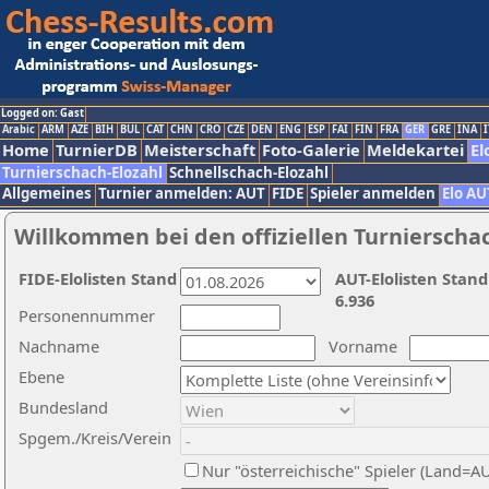
Logged on: Gast
Arabic
ARM
AZE
BIH
BUL
CAT
CHN
CRO
CZE
DEN
ENG
ESP
FAI
FIN
FRA
GER
GRE
INA
I
Home
TurnierDB
Meisterschaft
Foto-Galerie
Meldekartei
El
Turnierschach-Elozahl
Schnellschach-Elozahl
Allgemeines
Turnier anmelden: AUT
FIDE
Spieler anmelden
Elo AU
Willkommen bei den offiziellen Turnierscha
FIDE-Elolisten Stand
AUT-Elolisten Stand
6.936
Personennummer
Nachname
Vorname
Ebene
Bundesland
Spgem./Kreis/Verein
Nur "österreichische" Spieler (Land=A