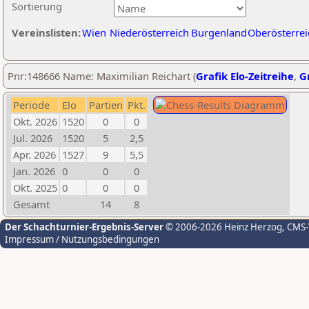
Sortierung
Vereinslisten:
Wien
Niederösterreich
Burgenland
Oberösterrei
Pnr:148666 Name: Maximilian Reichart (
Grafik Elo-Zeitreihe
,
Gr
Periode
Elo
Partien
Pkt.
Okt. 2026
1520
0
0
Jul. 2026
1520
5
2,5
Apr. 2026
1527
9
5,5
Jan. 2026
0
0
0
Okt. 2025
0
0
0
Gesamt
14
8
Der Schachturnier-Ergebnis-Server
© 2006-2026 Heinz Herzog
, CMS
Impressum / Nutzungsbedingungen