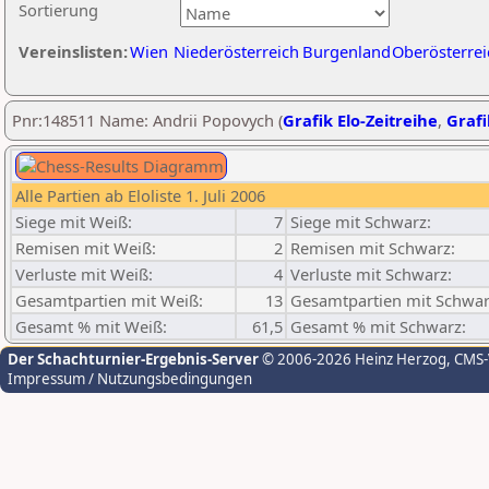
Sortierung
Vereinslisten:
Wien
Niederösterreich
Burgenland
Oberösterrei
Pnr:148511 Name: Andrii Popovych (
Grafik Elo-Zeitreihe
,
Grafi
Alle Partien ab Eloliste 1. Juli 2006
Siege mit Weiß:
7
Siege mit Schwarz:
Remisen mit Weiß:
2
Remisen mit Schwarz:
Verluste mit Weiß:
4
Verluste mit Schwarz:
Gesamtpartien mit Weiß:
13
Gesamtpartien mit Schwar
Gesamt % mit Weiß:
61,5
Gesamt % mit Schwarz:
Der Schachturnier-Ergebnis-Server
© 2006-2026 Heinz Herzog
, CMS
Impressum / Nutzungsbedingungen