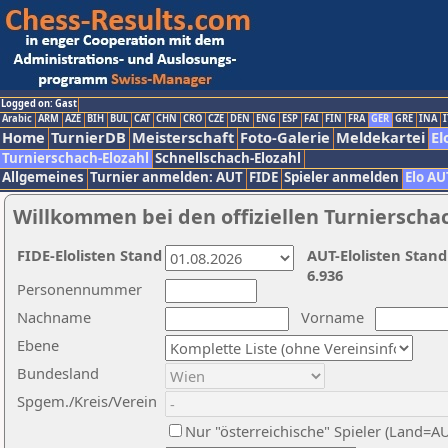
Logged on: Gast
Arabic
ARM
AZE
BIH
BUL
CAT
CHN
CRO
CZE
DEN
ENG
ESP
FAI
FIN
FRA
GER
GRE
INA
I
Home
TurnierDB
Meisterschaft
Foto-Galerie
Meldekartei
El
Turnierschach-Elozahl
Schnellschach-Elozahl
Allgemeines
Turnier anmelden: AUT
FIDE
Spieler anmelden
Elo AU
Willkommen bei den offiziellen Turnierscha
FIDE-Elolisten Stand
AUT-Elolisten Stand
6.936
Personennummer
Nachname
Vorname
Ebene
Bundesland
Spgem./Kreis/Verein
Nur "österreichische" Spieler (Land=A