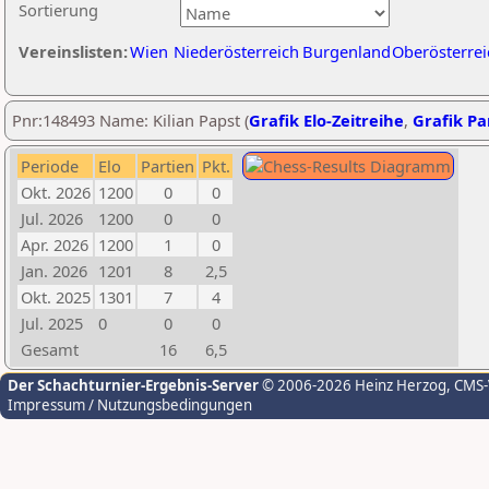
Sortierung
Vereinslisten:
Wien
Niederösterreich
Burgenland
Oberösterrei
Pnr:148493 Name: Kilian Papst (
Grafik Elo-Zeitreihe
,
Grafik Par
Periode
Elo
Partien
Pkt.
Okt. 2026
1200
0
0
Jul. 2026
1200
0
0
Apr. 2026
1200
1
0
Jan. 2026
1201
8
2,5
Okt. 2025
1301
7
4
Jul. 2025
0
0
0
Gesamt
16
6,5
Der Schachturnier-Ergebnis-Server
© 2006-2026 Heinz Herzog
, CMS
Impressum / Nutzungsbedingungen