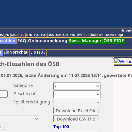
Servert
TA
JPN
MKD
LTU
NED
POL
POR
ROU
RUS
SRB
SVK
SWE
TUR
UKR
VIE
FontSize:11pt
ozahlen
FAQ
Onlineanmeldung
Swiss-Manager
ÖSB
FIDE
T
Elo Vorschau
Elo FIDE
ch-Elozahlen des ÖSB
 01.07.2026, letzte Änderung am 11.07.2026 13:14, gewertete P
Kategorie
Geschlecht
Spielberechtigung
Top 100
UT)