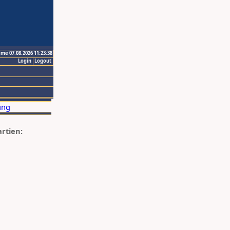
ime 07.08.2026 11:23:38
Login
Logout
artien: