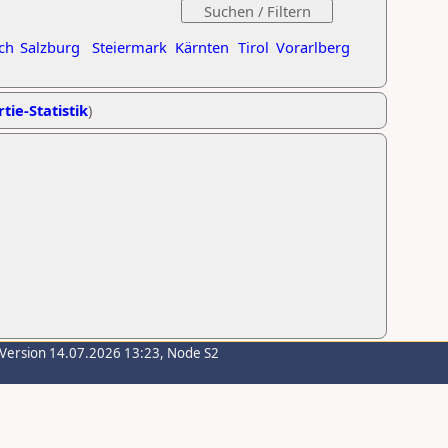
ch
Salzburg
Steiermark
Kärnten
Tirol
Vorarlberg
tie-Statistik
)
-Version 14.07.2026 13:23, Node S2