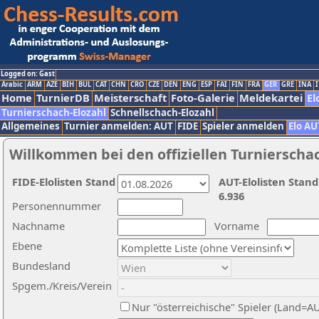
Logged on: Gast
Arabic
ARM
AZE
BIH
BUL
CAT
CHN
CRO
CZE
DEN
ENG
ESP
FAI
FIN
FRA
GER
GRE
INA
I
Home
TurnierDB
Meisterschaft
Foto-Galerie
Meldekartei
El
Turnierschach-Elozahl
Schnellschach-Elozahl
Allgemeines
Turnier anmelden: AUT
FIDE
Spieler anmelden
Elo AU
Willkommen bei den offiziellen Turnierscha
FIDE-Elolisten Stand
AUT-Elolisten Stand
6.936
Personennummer
Nachname
Vorname
Ebene
Bundesland
Spgem./Kreis/Verein
Nur "österreichische" Spieler (Land=A