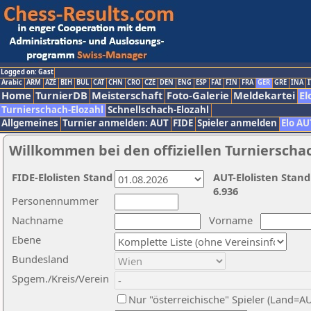
Logged on: Gast
Arabic
ARM
AZE
BIH
BUL
CAT
CHN
CRO
CZE
DEN
ENG
ESP
FAI
FIN
FRA
GER
GRE
INA
I
Home
TurnierDB
Meisterschaft
Foto-Galerie
Meldekartei
El
Turnierschach-Elozahl
Schnellschach-Elozahl
Allgemeines
Turnier anmelden: AUT
FIDE
Spieler anmelden
Elo AU
Willkommen bei den offiziellen Turnierscha
FIDE-Elolisten Stand
AUT-Elolisten Stand
6.936
Personennummer
Nachname
Vorname
Ebene
Bundesland
Spgem./Kreis/Verein
Nur "österreichische" Spieler (Land=A