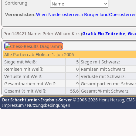
Sortierung
Vereinslisten:
Wien
Niederösterreich
Burgenland
Oberösterrei
Pnr:148421 Name: Peter William Kirk (
Grafik Elo-Zeitreihe
,
Gra
Alle Partien ab Eloliste 1. Juli 2006
Siege mit Weiß:
5
Siege mit Schwarz:
Remisen mit Weiß:
0
Remisen mit Schwarz:
Verluste mit Weiß:
4
Verluste mit Schwarz:
Gesamtpartien mit Weiß:
9
Gesamtpartien mit Schwar
Gesamt % mit Weiß:
55,6
Gesamt % mit Schwarz:
Der Schachturnier-Ergebnis-Server
© 2006-2026 Heinz Herzog
, CMS
Impressum / Nutzungsbedingungen