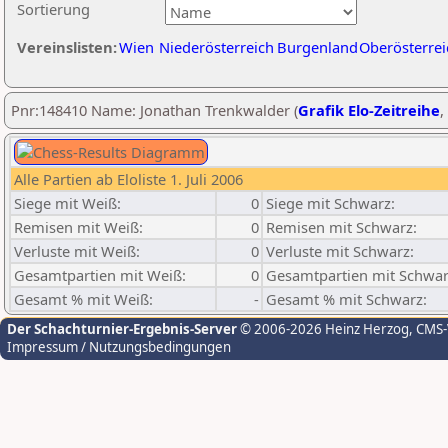
Sortierung
Vereinslisten:
Wien
Niederösterreich
Burgenland
Oberösterrei
Pnr:148410 Name: Jonathan Trenkwalder (
Grafik Elo-Zeitreihe
,
Alle Partien ab Eloliste 1. Juli 2006
Siege mit Weiß:
0
Siege mit Schwarz:
Remisen mit Weiß:
0
Remisen mit Schwarz:
Verluste mit Weiß:
0
Verluste mit Schwarz:
Gesamtpartien mit Weiß:
0
Gesamtpartien mit Schwar
Gesamt % mit Weiß:
-
Gesamt % mit Schwarz:
Der Schachturnier-Ergebnis-Server
© 2006-2026 Heinz Herzog
, CMS
Impressum / Nutzungsbedingungen