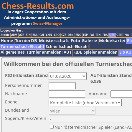
Logged on: Gast
Arabic
ARM
AZE
BIH
BUL
CAT
CHN
CRO
CZE
DEN
ENG
ESP
FAI
FIN
FRA
GER
GRE
INA
I
Home
TurnierDB
Meisterschaft
Foto-Galerie
Meldekartei
El
Turnierschach-Elozahl
Schnellschach-Elozahl
Allgemeines
Turnier anmelden: AUT
FIDE
Spieler anmelden
Elo AU
Willkommen bei den offiziellen Turnierscha
FIDE-Elolisten Stand
AUT-Elolisten Stand
6.936
Personennummer
Nachname
Vorname
Ebene
Bundesland
Spgem./Kreis/Verein
Nur "österreichische" Spieler (Land=A