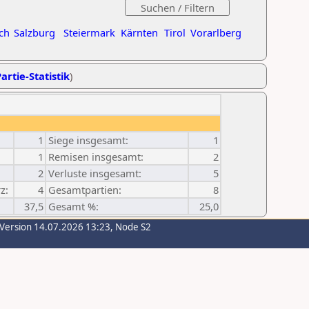
ch
Salzburg
Steiermark
Kärnten
Tirol
Vorarlberg
artie-Statistik
)
1
Siege insgesamt:
1
1
Remisen insgesamt:
2
2
Verluste insgesamt:
5
z:
4
Gesamtpartien:
8
37,5
Gesamt %:
25,0
-Version 14.07.2026 13:23, Node S2