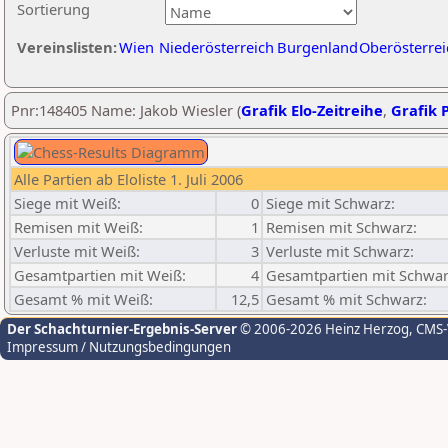
Sortierung
Vereinslisten:
Wien
Niederösterreich
Burgenland
Oberösterrei
Pnr:148405 Name: Jakob Wiesler (
Grafik Elo-Zeitreihe
,
Grafik P
Alle Partien ab Eloliste 1. Juli 2006
Siege mit Weiß:
0
Siege mit Schwarz:
Remisen mit Weiß:
1
Remisen mit Schwarz:
Verluste mit Weiß:
3
Verluste mit Schwarz:
Gesamtpartien mit Weiß:
4
Gesamtpartien mit Schwar
Gesamt % mit Weiß:
12,5
Gesamt % mit Schwarz:
Der Schachturnier-Ergebnis-Server
© 2006-2026 Heinz Herzog
, CMS
Impressum / Nutzungsbedingungen