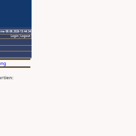
ime 08.08.2026 13:44:34
Login
Logout
artien: