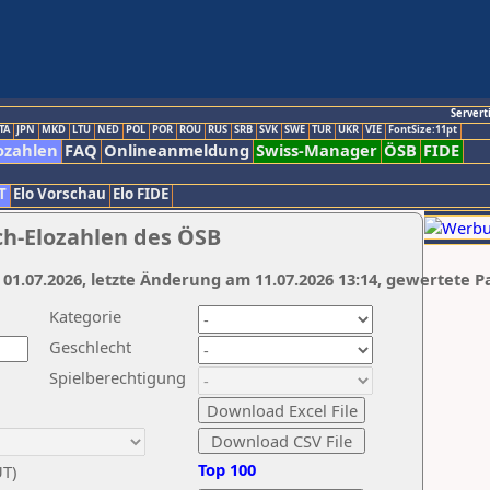
Servert
TA
JPN
MKD
LTU
NED
POL
POR
ROU
RUS
SRB
SVK
SWE
TUR
UKR
VIE
FontSize:11pt
ozahlen
FAQ
Onlineanmeldung
Swiss-Manager
ÖSB
FIDE
T
Elo Vorschau
Elo FIDE
ch-Elozahlen des ÖSB
 01.07.2026, letzte Änderung am 11.07.2026 13:14, gewertete P
Kategorie
Geschlecht
Spielberechtigung
Top 100
UT)