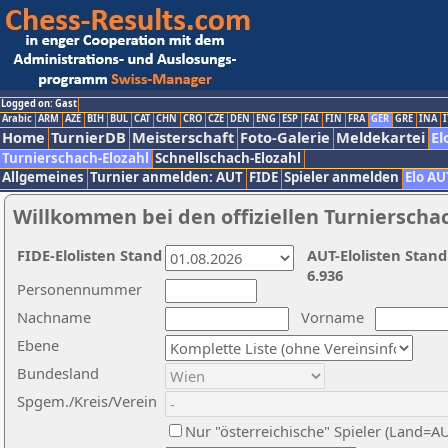
Logged on: Gast
Arabic
ARM
AZE
BIH
BUL
CAT
CHN
CRO
CZE
DEN
ENG
ESP
FAI
FIN
FRA
GER
GRE
INA
I
Home
TurnierDB
Meisterschaft
Foto-Galerie
Meldekartei
El
Turnierschach-Elozahl
Schnellschach-Elozahl
Allgemeines
Turnier anmelden: AUT
FIDE
Spieler anmelden
Elo AU
Willkommen bei den offiziellen Turnierscha
FIDE-Elolisten Stand
AUT-Elolisten Stand
6.936
Personennummer
Nachname
Vorname
Ebene
Bundesland
Spgem./Kreis/Verein
Nur "österreichische" Spieler (Land=A