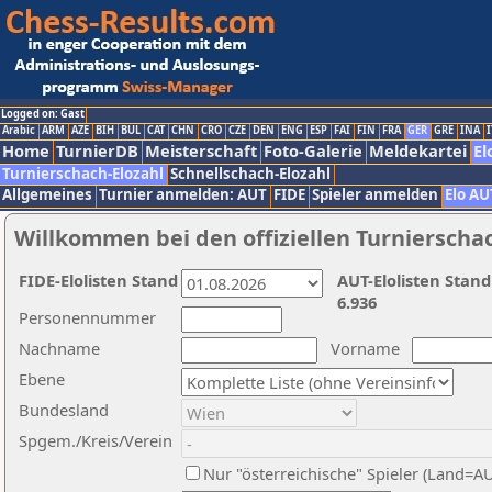
Logged on: Gast
Arabic
ARM
AZE
BIH
BUL
CAT
CHN
CRO
CZE
DEN
ENG
ESP
FAI
FIN
FRA
GER
GRE
INA
I
Home
TurnierDB
Meisterschaft
Foto-Galerie
Meldekartei
El
Turnierschach-Elozahl
Schnellschach-Elozahl
Allgemeines
Turnier anmelden: AUT
FIDE
Spieler anmelden
Elo AU
Willkommen bei den offiziellen Turnierscha
FIDE-Elolisten Stand
AUT-Elolisten Stand
6.936
Personennummer
Nachname
Vorname
Ebene
Bundesland
Spgem./Kreis/Verein
Nur "österreichische" Spieler (Land=A