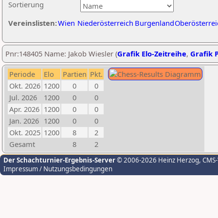
Sortierung
Vereinslisten:
Wien
Niederösterreich
Burgenland
Oberösterrei
Pnr:148405 Name: Jakob Wiesler (
Grafik Elo-Zeitreihe
,
Grafik P
Periode
Elo
Partien
Pkt.
Okt. 2026
1200
0
0
Jul. 2026
1200
0
0
Apr. 2026
1200
0
0
Jan. 2026
1200
0
0
Okt. 2025
1200
8
2
Gesamt
8
2
Der Schachturnier-Ergebnis-Server
© 2006-2026 Heinz Herzog
, CMS
Impressum / Nutzungsbedingungen