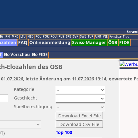
Servert
TA
JPN
MKD
LTU
NED
POL
POR
ROU
RUS
SRB
SVK
SWE
TUR
UKR
VIE
FontSize:11pt
ozahlen
FAQ
Onlineanmeldung
Swiss-Manager
ÖSB
FIDE
T
Elo Vorschau
Elo FIDE
ch-Elozahlen des ÖSB
 01.07.2026, letzte Änderung am 11.07.2026 13:14, gewertete P
Kategorie
Geschlecht
Spielberechtigung
Top 100
UT)