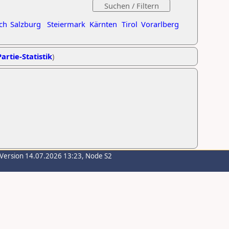
ch
Salzburg
Steiermark
Kärnten
Tirol
Vorarlberg
artie-Statistik
)
-Version 14.07.2026 13:23, Node S2