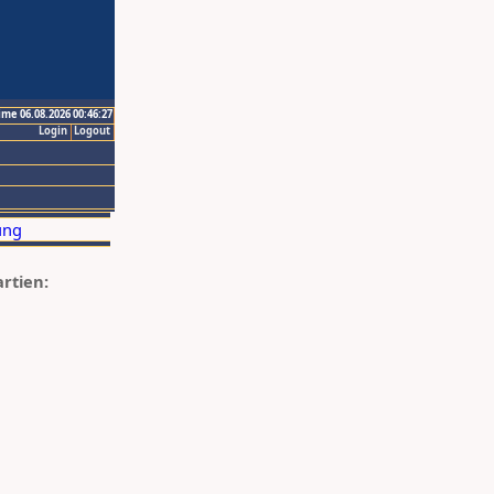
ime 06.08.2026 00:46:27
Login
Logout
artien: