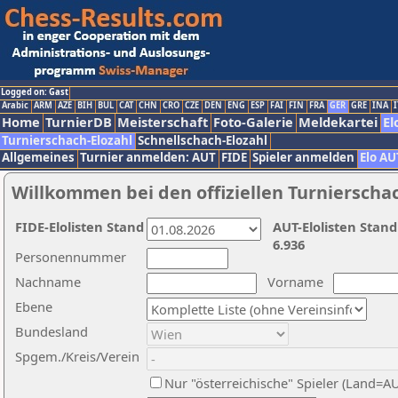
Logged on: Gast
Arabic
ARM
AZE
BIH
BUL
CAT
CHN
CRO
CZE
DEN
ENG
ESP
FAI
FIN
FRA
GER
GRE
INA
I
Home
TurnierDB
Meisterschaft
Foto-Galerie
Meldekartei
El
Turnierschach-Elozahl
Schnellschach-Elozahl
Allgemeines
Turnier anmelden: AUT
FIDE
Spieler anmelden
Elo AU
Willkommen bei den offiziellen Turnierscha
FIDE-Elolisten Stand
AUT-Elolisten Stand
6.936
Personennummer
Nachname
Vorname
Ebene
Bundesland
Spgem./Kreis/Verein
Nur "österreichische" Spieler (Land=A