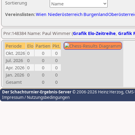
Sortierung
Vereinslisten:
Wien
Niederösterreich
Burgenland
Oberösterrei
Pnr:148384 Name: Paul Wimmer (
Grafik Elo-Zeitreihe
,
Grafik P
Periode
Elo
Partien
Pkt.
Okt. 2026
0
0
0
Jul. 2026
0
0
0
Apr. 2026
0
0
0
Jan. 2026
0
0
0
Gesamt
0
0
Der Schachturnier-Ergebnis-Server
© 2006-2026 Heinz Herzog
, CMS
Impressum / Nutzungsbedingungen