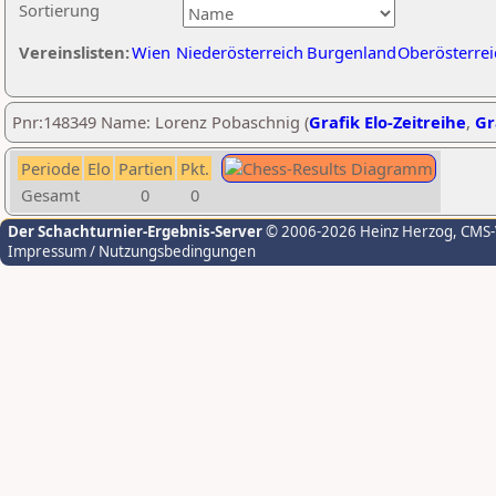
Sortierung
Vereinslisten:
Wien
Niederösterreich
Burgenland
Oberösterrei
Pnr:148349 Name: Lorenz Pobaschnig (
Grafik Elo-Zeitreihe
,
Gr
Periode
Elo
Partien
Pkt.
Gesamt
0
0
Der Schachturnier-Ergebnis-Server
© 2006-2026 Heinz Herzog
, CMS
Impressum / Nutzungsbedingungen