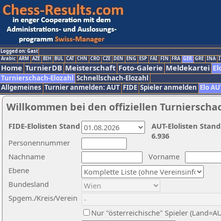
Logged on: Gast
Arabic
ARM
AZE
BIH
BUL
CAT
CHN
CRO
CZE
DEN
ENG
ESP
FAI
FIN
FRA
GER
GRE
INA
I
Home
TurnierDB
Meisterschaft
Foto-Galerie
Meldekartei
El
Turnierschach-Elozahl
Schnellschach-Elozahl
Allgemeines
Turnier anmelden: AUT
FIDE
Spieler anmelden
Elo AU
Willkommen bei den offiziellen Turnierscha
FIDE-Elolisten Stand
AUT-Elolisten Stand
6.936
Personennummer
Nachname
Vorname
Ebene
Bundesland
Spgem./Kreis/Verein
Nur "österreichische" Spieler (Land=A