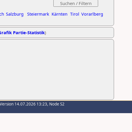
ch
Salzburg
Steiermark
Kärnten
Tirol
Vorarlberg
Grafik Partie-Statistik
)
-Version 14.07.2026 13:23, Node S2