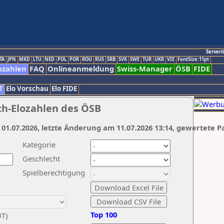
Servert
TA
JPN
MKD
LTU
NED
POL
POR
ROU
RUS
SRB
SVK
SWE
TUR
UKR
VIE
FontSize:11pt
ozahlen
FAQ
Onlineanmeldung
Swiss-Manager
ÖSB
FIDE
T
Elo Vorschau
Elo FIDE
ch-Elozahlen des ÖSB
 01.07.2026, letzte Änderung am 11.07.2026 13:14, gewertete P
Kategorie
Geschlecht
Spielberechtigung
Top 100
UT)