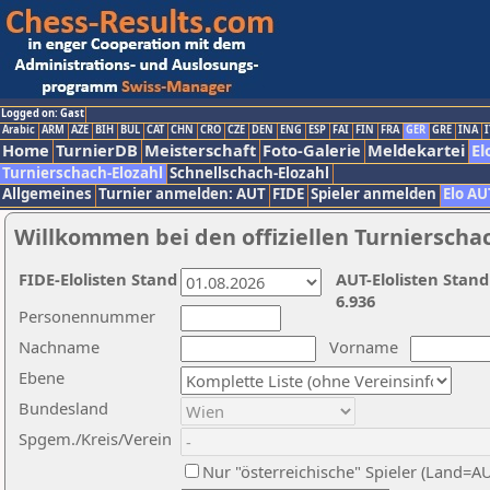
Logged on: Gast
Arabic
ARM
AZE
BIH
BUL
CAT
CHN
CRO
CZE
DEN
ENG
ESP
FAI
FIN
FRA
GER
GRE
INA
I
Home
TurnierDB
Meisterschaft
Foto-Galerie
Meldekartei
El
Turnierschach-Elozahl
Schnellschach-Elozahl
Allgemeines
Turnier anmelden: AUT
FIDE
Spieler anmelden
Elo AU
Willkommen bei den offiziellen Turnierscha
FIDE-Elolisten Stand
AUT-Elolisten Stand
6.936
Personennummer
Nachname
Vorname
Ebene
Bundesland
Spgem./Kreis/Verein
Nur "österreichische" Spieler (Land=A