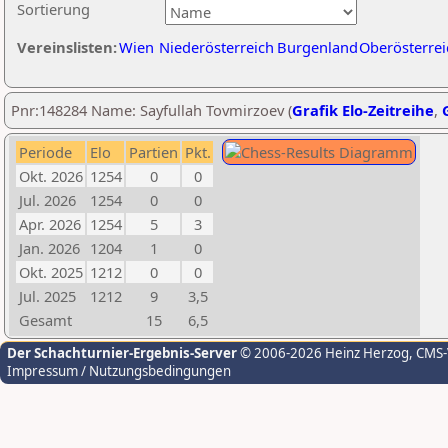
Sortierung
Vereinslisten:
Wien
Niederösterreich
Burgenland
Oberösterrei
Pnr:148284 Name: Sayfullah Tovmirzoev (
Grafik Elo-Zeitreihe
,
Periode
Elo
Partien
Pkt.
Okt. 2026
1254
0
0
Jul. 2026
1254
0
0
Apr. 2026
1254
5
3
Jan. 2026
1204
1
0
Okt. 2025
1212
0
0
Jul. 2025
1212
9
3,5
Gesamt
15
6,5
Der Schachturnier-Ergebnis-Server
© 2006-2026 Heinz Herzog
, CMS
Impressum / Nutzungsbedingungen