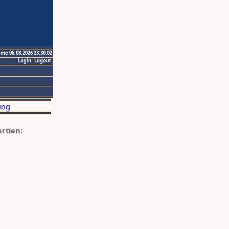
ime 06.08.2026 23:30:02
Login
Logout
artien: