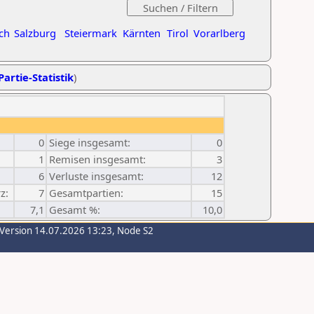
ch
Salzburg
Steiermark
Kärnten
Tirol
Vorarlberg
Partie-Statistik
)
0
Siege insgesamt:
0
1
Remisen insgesamt:
3
6
Verluste insgesamt:
12
z:
7
Gesamtpartien:
15
7,1
Gesamt %:
10,0
-Version 14.07.2026 13:23, Node S2