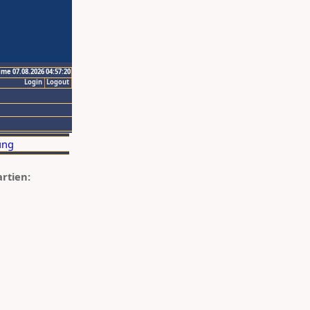
ime 07.08.2026 04:57:20
Login
Logout
artien: