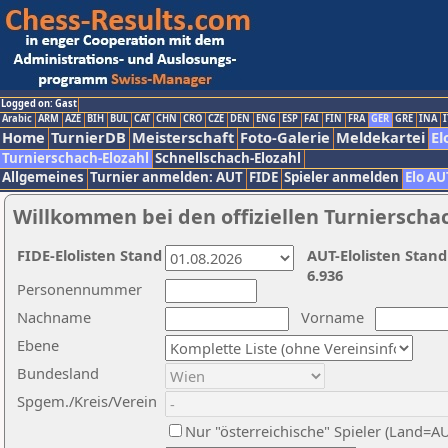
Logged on: Gast
Arabic
ARM
AZE
BIH
BUL
CAT
CHN
CRO
CZE
DEN
ENG
ESP
FAI
FIN
FRA
GER
GRE
INA
I
Home
TurnierDB
Meisterschaft
Foto-Galerie
Meldekartei
El
Turnierschach-Elozahl
Schnellschach-Elozahl
Allgemeines
Turnier anmelden: AUT
FIDE
Spieler anmelden
Elo AU
Willkommen bei den offiziellen Turnierscha
FIDE-Elolisten Stand
AUT-Elolisten Stand
6.936
Personennummer
Nachname
Vorname
Ebene
Bundesland
Spgem./Kreis/Verein
Nur "österreichische" Spieler (Land=A