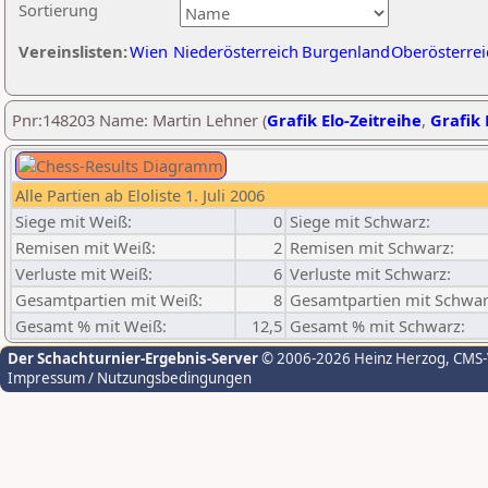
Sortierung
Vereinslisten:
Wien
Niederösterreich
Burgenland
Oberösterrei
Pnr:148203 Name: Martin Lehner (
Grafik Elo-Zeitreihe
,
Grafik 
Alle Partien ab Eloliste 1. Juli 2006
Siege mit Weiß:
0
Siege mit Schwarz:
Remisen mit Weiß:
2
Remisen mit Schwarz:
Verluste mit Weiß:
6
Verluste mit Schwarz:
Gesamtpartien mit Weiß:
8
Gesamtpartien mit Schwar
Gesamt % mit Weiß:
12,5
Gesamt % mit Schwarz:
Der Schachturnier-Ergebnis-Server
© 2006-2026 Heinz Herzog
, CMS
Impressum / Nutzungsbedingungen