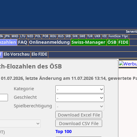
Servert
TA
JPN
MKD
LTU
NED
POL
POR
ROU
RUS
SRB
SVK
SWE
TUR
UKR
VIE
FontSize:11pt
ozahlen
FAQ
Onlineanmeldung
Swiss-Manager
ÖSB
FIDE
T
Elo Vorschau
Elo FIDE
ch-Elozahlen des ÖSB
 01.07.2026, letzte Änderung am 11.07.2026 13:14, gewertete P
Kategorie
Geschlecht
Spielberechtigung
Top 100
UT)