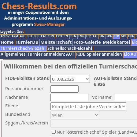
Logged on: Gast
Arabic
ARM
AZE
BIH
BUL
CAT
CHN
CRO
CZE
DEN
ENG
ESP
FAI
FIN
FRA
GER
GRE
INA
I
Home
TurnierDB
Meisterschaft
Foto-Galerie
Meldekartei
El
Turnierschach-Elozahl
Schnellschach-Elozahl
Allgemeines
Turnier anmelden: AUT
FIDE
Spieler anmelden
Elo AU
Willkommen bei den offiziellen Turnierscha
FIDE-Elolisten Stand
AUT-Elolisten Stand
6.936
Personennummer
Nachname
Vorname
Ebene
Bundesland
Spgem./Kreis/Verein
Nur "österreichische" Spieler (Land=A