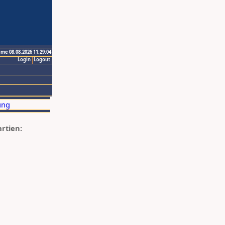
ime 08.08.2026 11:29:04
Login
Logout
artien: