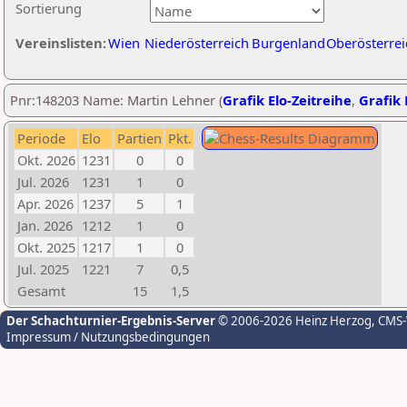
Sortierung
Vereinslisten:
Wien
Niederösterreich
Burgenland
Oberösterrei
Pnr:148203 Name: Martin Lehner (
Grafik Elo-Zeitreihe
,
Grafik 
Periode
Elo
Partien
Pkt.
Okt. 2026
1231
0
0
Jul. 2026
1231
1
0
Apr. 2026
1237
5
1
Jan. 2026
1212
1
0
Okt. 2025
1217
1
0
Jul. 2025
1221
7
0,5
Gesamt
15
1,5
Der Schachturnier-Ergebnis-Server
© 2006-2026 Heinz Herzog
, CMS
Impressum / Nutzungsbedingungen