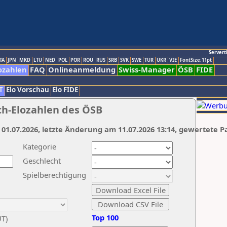
Servert
TA
JPN
MKD
LTU
NED
POL
POR
ROU
RUS
SRB
SVK
SWE
TUR
UKR
VIE
FontSize:11pt
ozahlen
FAQ
Onlineanmeldung
Swiss-Manager
ÖSB
FIDE
T
Elo Vorschau
Elo FIDE
ch-Elozahlen des ÖSB
 01.07.2026, letzte Änderung am 11.07.2026 13:14, gewertete P
Kategorie
Geschlecht
Spielberechtigung
Top 100
UT)