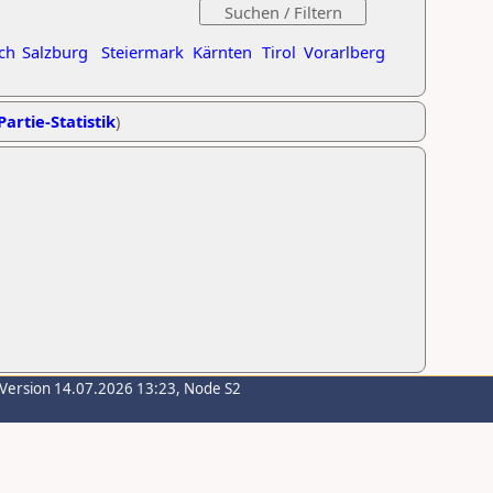
ch
Salzburg
Steiermark
Kärnten
Tirol
Vorarlberg
Partie-Statistik
)
-Version 14.07.2026 13:23, Node S2